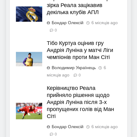
зірка Реала зацікавив
декілька клубів АПЛ
Бондар Олексій
6 місяців ago
0
Тібо Куртуа оцінив гру
Андрія Луніна у матчі Ліги
чемпіонів проти Ман Сіті
Володимир Українець
6
місяців ago
0
Керівництво Реала
прийняло рішення щодо
Андрія Луніна після 3-х
пропущених голів від Ман
Сіті
Бондар Олексій
6 місяців ago
0