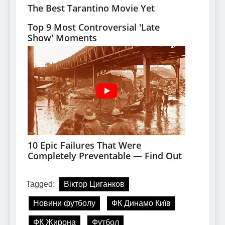
Tagged:
Віктор Циганков
Новини футболу
ФК Динамо Київ
ФК Жирона
Футбол