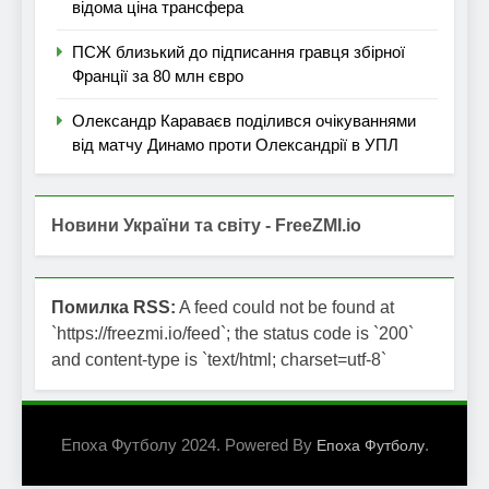
відома ціна трансфера
ПСЖ близький до підписання гравця збірної
Франції за 80 млн євро
Олександр Караваєв поділився очікуваннями
від матчу Динамо проти Олександрії в УПЛ
Новини України та світу - FreeZMI.io
Помилка RSS:
A feed could not be found at
`https://freezmi.io/feed`; the status code is `200`
and content-type is `text/html; charset=utf-8`
Епоха Футболу 2024. Powered By
.
Епоха Футболу