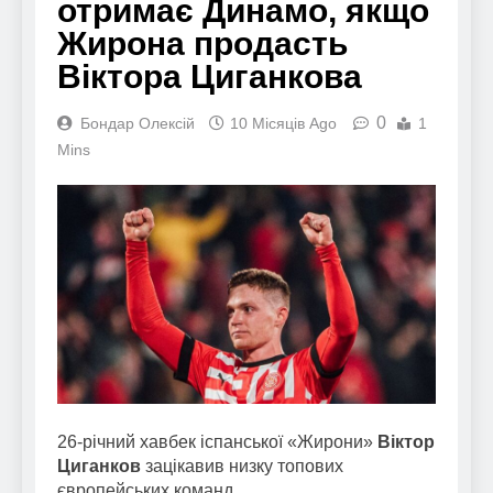
отримає Динамо, якщо
Жирона продасть
Віктора Циганкова
0
Бондар Олексій
10 Місяців Ago
1
Mins
26-річний хавбек іспанської «Жирони»
Віктор
Циганков
зацікавив низку топових
європейських команд.