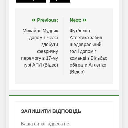
Навігація
Previous:
Next:
записів
Михайло Мудрик
Футболіст
допоміг Челсі
Атлетика забив
здобути
шедевральний
феєричну
гол і допоміг
перемогу в 17-му
команді з Більбао
турі АПЛ (Відео)
обіграти Атлетіко
(Відео)
ЗАЛИШИТИ ВІДПОВІДЬ
Ваша e-mail адреса не