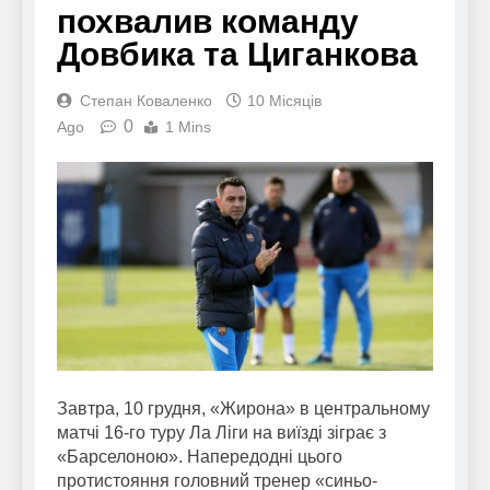
похвалив команду
Довбика та Циганкова
Степан Коваленко
10 Місяців
0
Ago
1 Mins
Завтра, 10 грудня, «Жирона» в центральному
матчі 16-го туру Ла Ліги на виїзді зіграє з
«Барселоною». Напередодні цього
протистояння головний тренер «синьо-