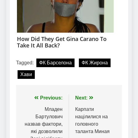
Tagged:
ФК Барселона
ФК Жирона
Хави
Навігація
Previous:
Next:
записів
Младен
Карпати
Бартулович
націлилися на
назвав фактори,
головного
які дозволили
таланта Миная