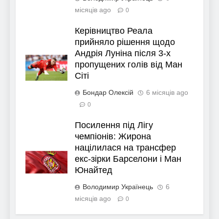
місяців ago
0
Керівництво Реала
прийняло рішення щодо
Андрія Луніна після 3-х
пропущених голів від Ман
Сіті
Бондар Олексій
6 місяців ago
0
Посилення під Лігу
чемпіонів: Жирона
націлилася на трансфер
екс-зірки Барселони і Ман
Юнайтед
Володимир Українець
6
місяців ago
0