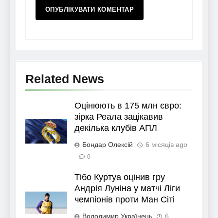
Related News
Оцінюють в 175 млн євро:
зірка Реала зацікавив
декілька клубів АПЛ
Бондар Олексій
6 місяців ago
0
Тібо Куртуа оцінив гру
Андрія Луніна у матчі Ліги
чемпіонів проти Ман Сіті
Володимир Українець
6