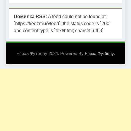
Помилка RSS:
A feed could not be found at
`https://freezmi.io/feed`; the status code is `200`
and content-type is `text/html; charset=utf-8`
Епоха Футболу 2024. Powered By
.
Епоха Футболу