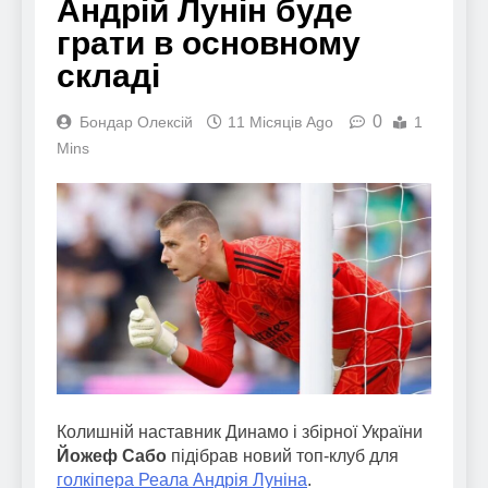
Андрій Лунін буде
грати в основному
складі
0
Бондар Олексій
11 Місяців Ago
1
Mins
Колишній наставник Динамо і збірної України
Йожеф Сабо
підібрав новий топ-клуб для
голкіпера Реала Андрія Луніна
.