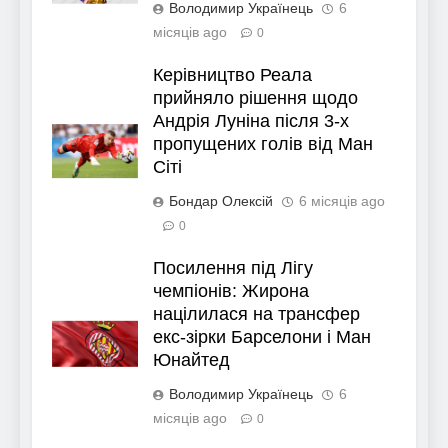
Володимир Українець
6
місяців ago
0
Керівництво Реала
прийняло рішення щодо
Андрія Луніна після 3-х
пропущених голів від Ман
Сіті
Бондар Олексій
6 місяців ago
0
Посилення під Лігу
чемпіонів: Жирона
націлилася на трансфер
екс-зірки Барселони і Ман
Юнайтед
Володимир Українець
6
місяців ago
0