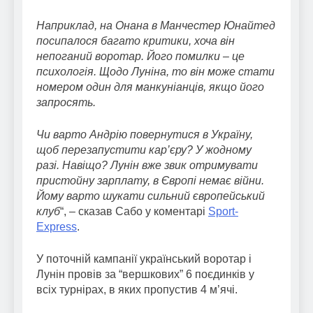
Наприклад, на Онана в Манчестер Юнайтед
посипалося багато критики, хоча він
непоганий воротар. Його помилки – це
психологія. Щодо Луніна, то він може стати
номером один для манкуніанців, якщо його
запросять.
Чи варто Андрію повернутися в Україну,
щоб перезапустити кар’єру? У жодному
разі. Навіщо? Лунін вже звик отримувати
пристойну зарплату, в Європі немає війни.
Йому варто шукати сильний європейський
клуб
“, – сказав Сабо у коментарі
Sport-
Express
.
У поточній кампанії український воротар і
Лунін провів за “вершкових” 6 поєдинків у
всіх турнірах, в яких пропустив 4 м’ячі.