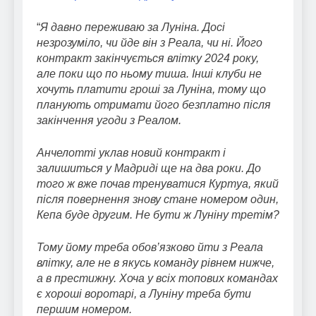
“
Я давно переживаю за Луніна. Досі
незрозуміло, чи йде він з Реала, чи ні. Його
контракт закінчується влітку 2024 року,
але поки що по ньому тиша. Інші клуби не
хочуть платити гроші за Луніна, тому що
планують отримати його безплатно після
закінчення угоди з Реалом.
Анчелотті уклав новий контракт і
залишиться у Мадриді ще на два роки. До
того ж вже почав тренуватися Куртуа, який
після повернення знову стане номером один,
Кепа буде другим. Не бути ж Луніну третім?
Тому йому треба обов’язково йти з Реала
влітку, але не в якусь команду рівнем нижче,
а в престижну. Хоча у всіх топових командах
є хороші воротарі, а Луніну треба бути
першим номером.