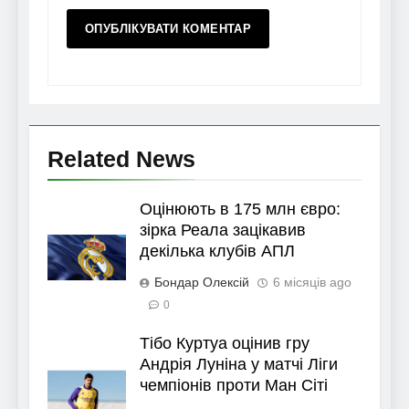
Related News
Оцінюють в 175 млн євро:
зірка Реала зацікавив
декілька клубів АПЛ
Бондар Олексій
6 місяців ago
0
Тібо Куртуа оцінив гру
Андрія Луніна у матчі Ліги
чемпіонів проти Ман Сіті