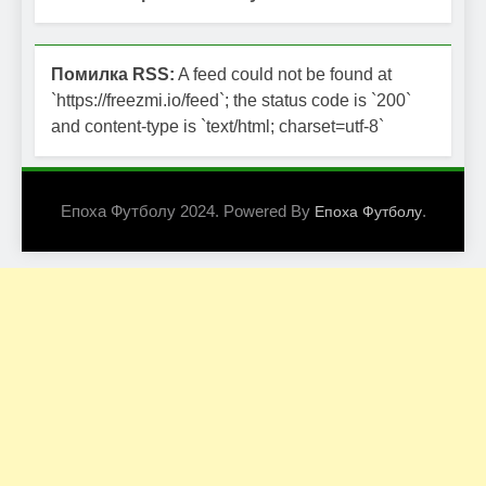
Помилка RSS:
A feed could not be found at
`https://freezmi.io/feed`; the status code is `200`
and content-type is `text/html; charset=utf-8`
Епоха Футболу 2024. Powered By
.
Епоха Футболу