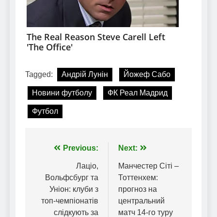
Tagged:
Андрій Лунін
Йожеф Сабо
Новини футболу
ФК Реал Мадрид
Футбол
Навігація
Previous:
Next:
записів
Лаціо,
Манчестер Сіті –
Вольфсбург та
Тоттенхем:
Уніон: клуби з
прогноз на
топ-чемпіонатів
центральний
слідкують за
матч 14-го туру