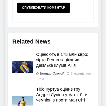
Related News
Оцінюють в 175 млн євро:
зірка Реала зацікавив
декілька клубів АПЛ
Бондар Олексій
6 місяців ago
0
Тібо Куртуа оцінив гру
Андрія Луніна у матчі Ліги
чемпіонів проти Ман Сіті