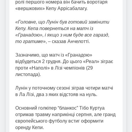
ролі першого номера він бачить воротаря
«вершкових» Кепу Аррісабалагу.
«Головне, що Лунін був готовий замінити
Кепу. Кепа повернеться на матч із
«Гранадою», і якщо з ним буде все гаразд,
то гратиме
», – сказав Анчелотті.
Зазначимо, що матч із «Гранадою»
відбудеться 2 грудня. До цього «Реал» зіграє
проти «Наполі» в Лізі чемпіонів (29
листопада).
Лунін у поточному сезоні зіграв чотири матчі
в Ла Лізі, два з яких відстояв на нуль.
Основний голкіпер “бланкос” Тібо Куртуа
отримав травму наприкінці серпня, але гранд
європейського футболу встиг оформити
оренду Кепи.