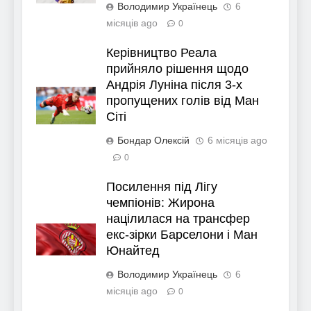
Володимир Українець
6
місяців ago
0
Керівництво Реала
прийняло рішення щодо
Андрія Луніна після 3-х
пропущених голів від Ман
Сіті
Бондар Олексій
6 місяців ago
0
Посилення під Лігу
чемпіонів: Жирона
націлилася на трансфер
екс-зірки Барселони і Ман
Юнайтед
Володимир Українець
6
місяців ago
0