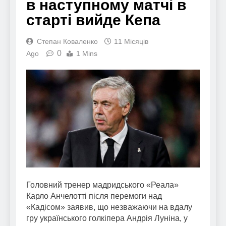
в наступному матчі в
старті вийде Кепа
Степан Коваленко
11 Місяців
0
Ago
1 Mins
Головний тренер мадридського «Реала»
Карло Анчелотті після перемоги над
«Кадісом» заявив, що незважаючи на вдалу
гру українського голкіпера Андрія Луніна, у