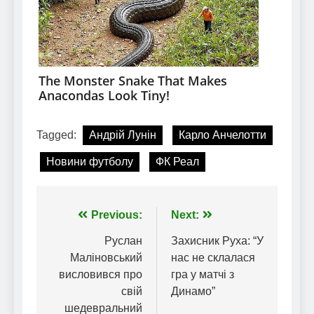
Tagged:
Андрій Лунін
Карло Анчелотти
Новини футболу
ФК Реал
Навігація
Previous:
Next:
записів
Руслан
Захисник Руха: “У
Маліновський
нас не склалася
висловився про
гра у матчі з
свій
Динамо”
шедевральний