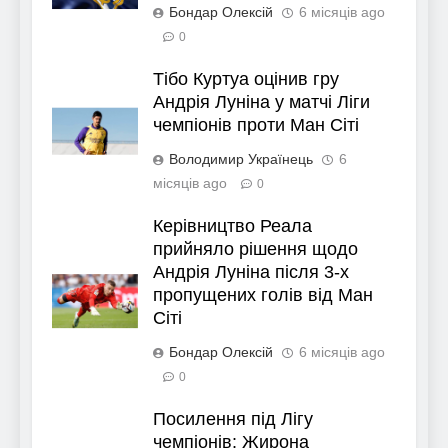
Бондар Олексій
6 місяців ago
0
Тібо Куртуа оцінив гру
Андрія Луніна у матчі Ліги
чемпіонів проти Ман Сіті
Володимир Українець
6
місяців ago
0
Керівництво Реала
прийняло рішення щодо
Андрія Луніна після 3-х
пропущених голів від Ман
Сіті
Бондар Олексій
6 місяців ago
0
Посилення під Лігу
чемпіонів: Жирона