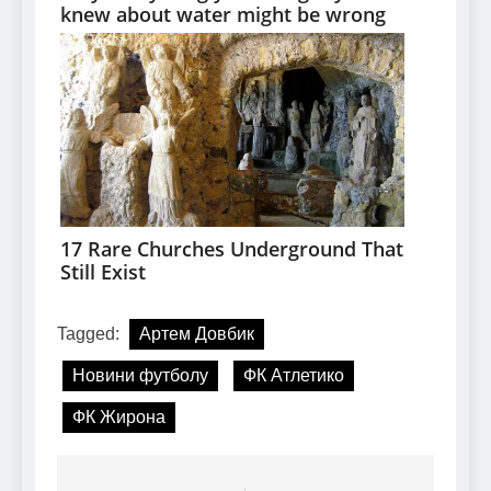
Tagged:
Артем Довбик
Новини футболу
ФК Атлетико
ФК Жирона