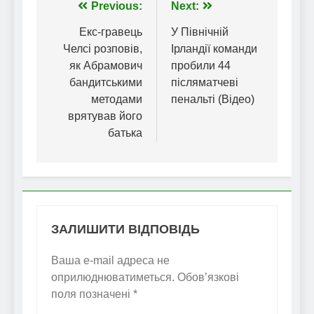
Навігація
Previous:
Next:
записів
Екс-гравець
У Північній
Челсі розповів,
Ірландії команди
як Абрамович
пробили 44
бандитськими
післяматчеві
методами
пенальті (Відео)
врятував його
батька
ЗАЛИШИТИ ВІДПОВІДЬ
Ваша e-mail адреса не
оприлюднюватиметься.
Обов’язкові
поля позначені
*