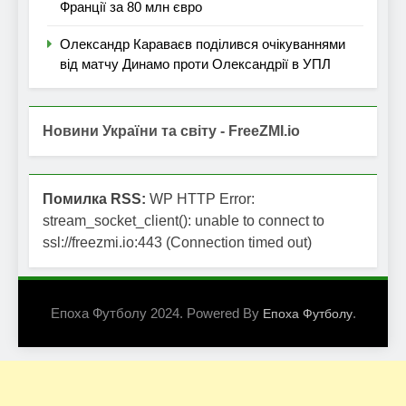
Франції за 80 млн євро
Олександр Караваєв поділився очікуваннями
від матчу Динамо проти Олександрії в УПЛ
Новини України та світу - FreeZMI.io
Помилка RSS:
WP HTTP Error:
stream_socket_client(): unable to connect to
ssl://freezmi.io:443 (Connection timed out)
Епоха Футболу 2024. Powered By
.
Епоха Футболу