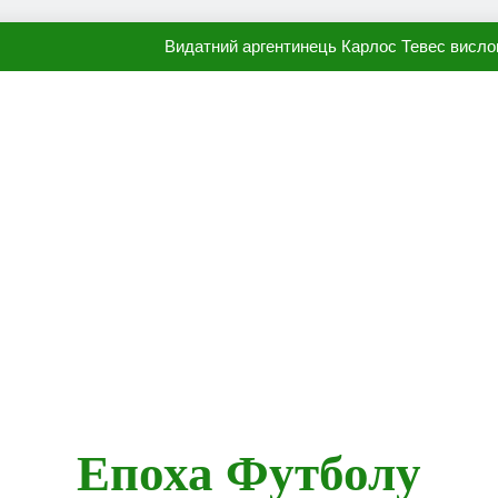
Видатний аргентинець Карлос Тевес висло
Наполі готовий продати Осі
ПСЖ близький до підписання гр
Олександр Караваєв назвав гравця Динамо, який готов
Видатний аргентинець Карлос Тевес висло
Наполі готовий продати Осі
ПСЖ близький до підписання гр
Епоха Футболу