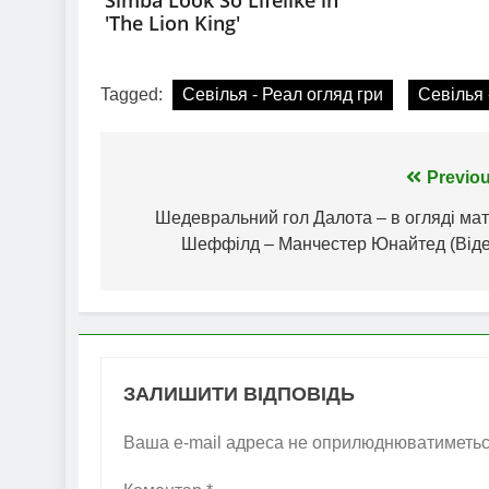
Tagged:
Севілья - Реал огляд гри
Севілья 
Навігація
Previou
записів
Шедевральний гол Далота – в огляді мат
Шеффілд – Манчестер Юнайтед (Віде
ЗАЛИШИТИ ВІДПОВІДЬ
Ваша e-mail адреса не оприлюднюватиметьс