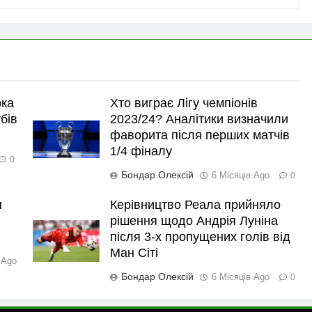
рка
Хто виграє Лігу чемпіонів
бів
2023/24? Аналітики визначили
фаворита після перших матчів
1/4 фіналу
0
Бондар Олексій
6 Місяців Ago
0
я
Керівництво Реала прийняло
рішення щодо Андрія Луніна
після 3-х пропущених голів від
Ман Сіті
 Ago
Бондар Олексій
6 Місяців Ago
0