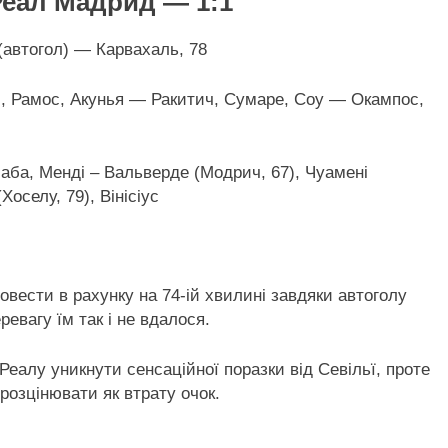
Реал Мадрид — 1:1
(автогол) — Карвахаль, 78
), Рамос, Акунья — Ракитич, Сумаре, Соу — Окампос,
аба, Менді – Вальверде (Модрич, 67), Чуамені
Хоселу, 79), Вінісіус
овести в рахунку на 74-ій хвилині завдяки автоголу
евагу їм так і не вдалося.
 Реалу уникнути сенсаційної поразки від Севільї, проте
розцінювати як втрату очок.