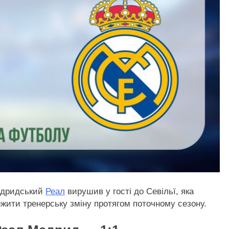
мадридський
Реал
вирушив у гості до Севільї, яка
ежити тренерську зміну протягом поточному сезону.