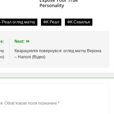
- Реал огляд матчу
ФК Реал
ФК Севилья
s:
Next:
чу
Кварацхелія повернувся: огляд матчу Верона
о)
– Наполі (Відео)
я.
Обов’язкові поля позначені
*