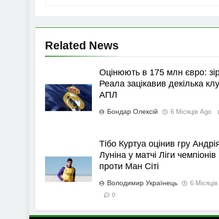
Related News
Оцінюють в 175 млн євро: зі
Реала зацікавив декілька клу
АПЛ
Бондар Олексій
6 Місяців Ago
Тібо Куртуа оцінив гру Андрі
Луніна у матчі Ліги чемпіонів
проти Ман Сіті
Володимир Українець
6 Місяців
0