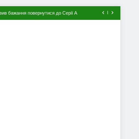
вив бажання повернутися до Серії А
мхена в ПСЖ: відома ціна трансфера
авця збірної Франції за 80 млн євро
ий до переходу в європейський клуб
вив бажання повернутися до Серії А
мхена в ПСЖ: відома ціна трансфера
авця збірної Франції за 80 млн євро