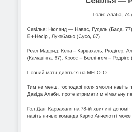
Севілья — 
Голи: Алаба, 74 
Севілья: Нюланд — Навас, Гудель (Баде, 77
Ен-Несірі, Лукебакьо (Cусо, 67)
Реал Мадрид: Кепа – Карвахаль, Рюдігер, Ал
(Камавінга, 67), Кроос – Беллінгем – Родріго (
Повний матч дивіться на МЕГОГО.
Тим не менш, господарі поля змогли навіть п
Давіда Алаби, проте втримати мінімальну пер
Гол Дані Карвахаля на 78-ій хвилині допоміг
навіть ничью команда Карло Анчелотті може 