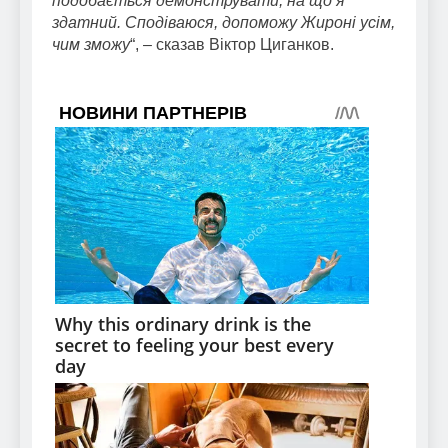
подобається демонструвати, на що я
здатний. Сподіваюся, допоможу Жироні усім,
чим зможу
“, – сказав Віктор Циганков.