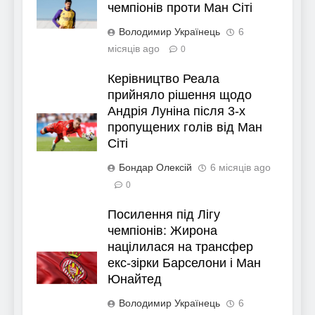
чемпіонів проти Ман Сіті
Володимир Українець
6
місяців ago
0
Керівництво Реала
прийняло рішення щодо
Андрія Луніна після 3-х
пропущених голів від Ман
Сіті
Бондар Олексій
6 місяців ago
0
Посилення під Лігу
чемпіонів: Жирона
націлилася на трансфер
екс-зірки Барселони і Ман
Юнайтед
Володимир Українець
6