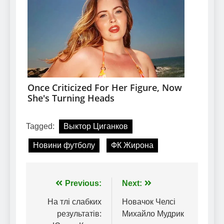
Tagged:
Выктор Циганков
Новини футболу
ФК Жирона
Навігація
Previous:
Next:
записів
На тлі слабких
Новачок Челсі
результатів:
Михайло Мудрик