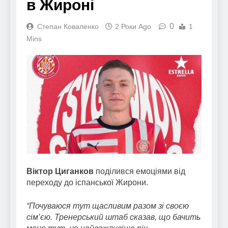
в Жироні
0
Степан Коваленко
2 Роки Ago
1
Mins
Віктор Циганков
поділився емоціями від
переходу до іспанської Жирони.
“Почуваюся тут щасливим разом зі своєю
сім’єю. Тренерський штаб сказав, що бачить