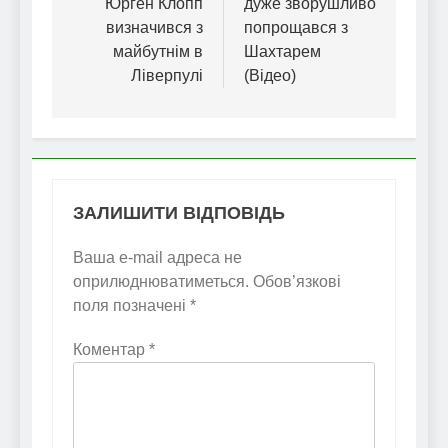
Юрген Клопп
дуже зворушливо
визначився з
попрощався з
майбутнім в
Шахтарем
Ліверпулі
(Відео)
ЗАЛИШИТИ ВІДПОВІДЬ
Ваша e-mail адреса не
оприлюднюватиметься.
Обов’язкові
поля позначені
*
Коментар
*