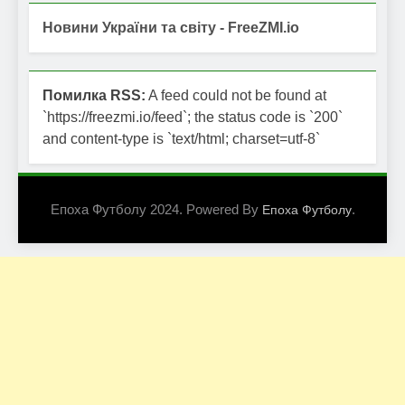
Новини України та світу - FreeZMI.io
Помилка RSS:
A feed could not be found at
`https://freezmi.io/feed`; the status code is `200`
and content-type is `text/html; charset=utf-8`
Епоха Футболу 2024. Powered By
.
Епоха Футболу