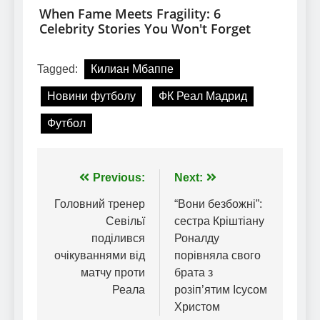
Tagged:
Килиан Мбаппе
Новини футболу
ФК Реал Мадрид
Футбол
Навігація
Previous:
Next:
записів
Головний тренер
“Вони безбожні”:
Севільї
сестра Кріштіану
поділився
Роналду
очікуваннями від
порівняла свого
матчу проти
брата з
Реала
розіп’ятим Ісусом
Христом