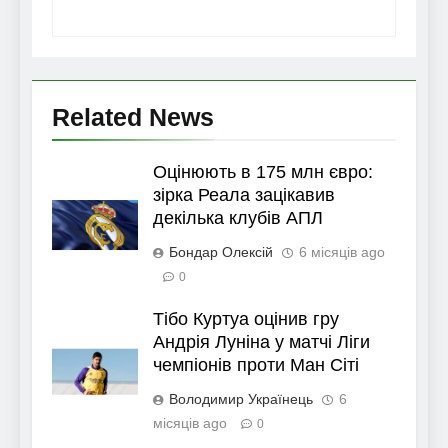
Related News
Оцінюють в 175 млн євро:
зірка Реала зацікавив
декілька клубів АПЛ
Бондар Олексій
6 місяців ago
0
Тібо Куртуа оцінив гру
Андрія Луніна у матчі Ліги
чемпіонів проти Ман Сіті
Володимир Українець
6
місяців ago
0