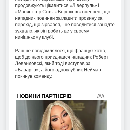
продовжують цікавитися «Ліверпуль» і
«Манчестер Сіті». «Вершкові» впевнені, що
нападник повинен загладити провину за
перехід, що зірвався, і не поводитися занадто
зухвало, як він робить це у своєму
нинішньому клубі.
Раніше повідомлялося, що француз хотів,
щоб до нього приєднався нападник Роберт
Левандовскі, який тоді виступав за
«Баварію», а його одноклубник Неймар
покинув команду.