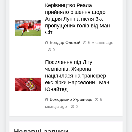
Керівництво Реала
прийняло рішення щодо
Андрія Луніна після 3-х
пропущених голів від Ман
Сіті
Бондар Олексій
6 місяців ago
0
Посилення під Лігу
чемпіонів: Жирона
націлилася на трансфер
екс-зірки Барселони і Ман
Юнайтед
Володимир Українець
6
місяців ago
0
Недавні записи