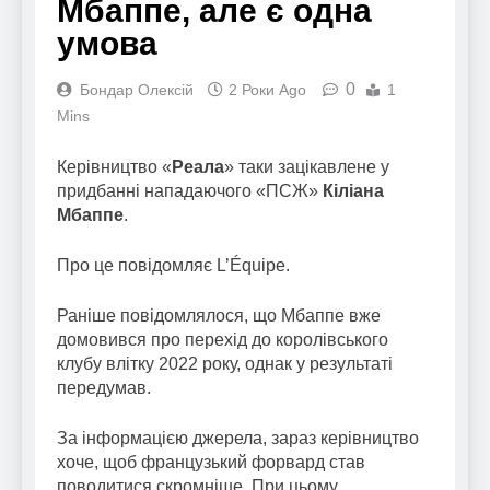
Мбаппе, але є одна
умова
0
Бондар Олексій
2 Роки Ago
1
Mins
Керівництво «
Реала
» таки зацікавлене у
придбанні нападаючого «ПСЖ»
Кіліана
Мбаппе
.
Про це повідомляє L’Équipe.
Раніше повідомлялося, що Мбаппе вже
домовився про перехід до королівського
клубу влітку 2022 року, однак у результаті
передумав.
За інформацією джерела, зараз керівництво
хоче, щоб французький форвард став
поводитися скромніше. При цьому