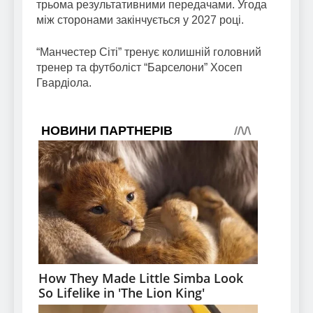
трьома результативними передачами. Угода
між сторонами закінчується у 2027 році.
“Манчестер Сіті” тренує колишній головний
тренер та футболіст “Барселони” Хосеп
Гвардіола.