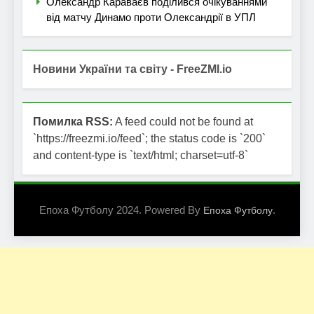
Олександр Караваєв поділився очікуваннями
від матчу Динамо проти Олександрії в УПЛ
Новини України та світу - FreeZMI.io
Помилка RSS:
A feed could not be found at
`https://freezmi.io/feed`; the status code is `200`
and content-type is `text/html; charset=utf-8`
Епоха Футболу 2024. Powered By
.
Епоха Футболу