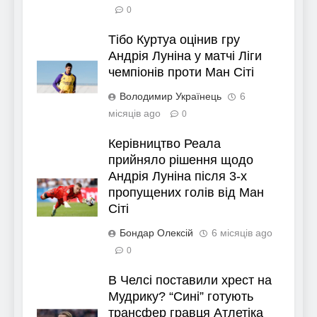
0
Тібо Куртуа оцінив гру
Андрія Луніна у матчі Ліги
чемпіонів проти Ман Сіті
Володимир Українець
6
місяців ago
0
Керівництво Реала
прийняло рішення щодо
Андрія Луніна після 3-х
пропущених голів від Ман
Сіті
Бондар Олексій
6 місяців ago
0
В Челсі поставили хрест на
Мудрику? “Сині” готують
трансфер гравця Атлетіка