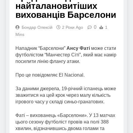
найталановитіших
вихованців Барселони
0
Бондар Олексій
2 Роки Ago
1
Mins
Нападник “Барселони”
Ансу Фаті
може стати
футболістом “Манчестер Сіті”, який має намір
посилити лінію флангу атаки.
Про це повідомляє El Nacional.
За даними джерела, 19-річний іспанець може
зважитися на цей крок через малу кількість
ігрового часу у складі синьо-гранатових.
Фаті – вихованець «Барселони». У 13 матчах
цього сезону футболіст провів на полі 388
хвилин, відзначившись двома голами та