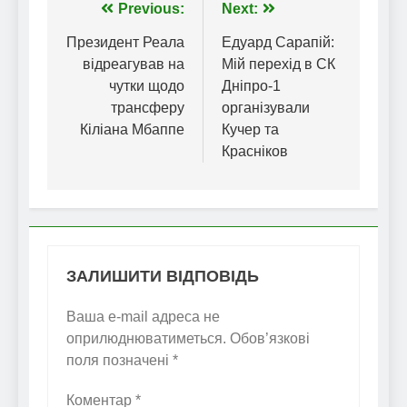
Навігація
Previous:
Next:
записів
Президент Реала
Едуард Сарапій:
відреагував на
Мій перехід в СК
чутки щодо
Дніпро-1
трансферу
організували
Кіліана Мбаппе
Кучер та
Красніков
ЗАЛИШИТИ ВІДПОВІДЬ
Ваша e-mail адреса не
оприлюднюватиметься.
Обов’язкові
поля позначені
*
Коментар
*