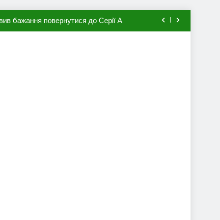
вив бажання повернутися до Серії А
мхена в ПСЖ: відома ціна трансфера
авця збірної Франції за 80 млн євро
ий до переходу в європейський клуб
вив бажання повернутися до Серії А
мхена в ПСЖ: відома ціна трансфера
авця збірної Франції за 80 млн євро