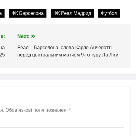
а
ФК Барселона
ФК Реал Мадрид
Футбол
s:
Next:
 на
Реал – Барселона: слова Карло Анчелотті
25
перед центральним матчем 9-го туру Ла Ліги
я.
Обов’язкові поля позначені
*