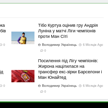
рка
Тібо Куртуа оцінив гру Андрія
бів
Луніна у матчі Ліги чемпіонів
проти Ман Сіті
Володимир Українець
6 Місяців Ago
0
0
Посилення під Лігу чемпіонів:
Жирона націлилася на
ід
трансфер екс-зірки Барселони і
Ман Юнайтед
Володимир Українець
6 Місяців Ago
0
0