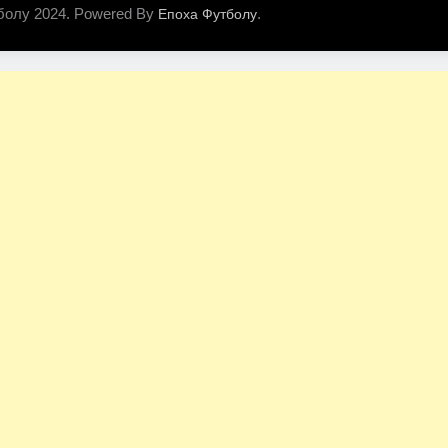
болу 2024. Powered By
.
Епоха Футболу