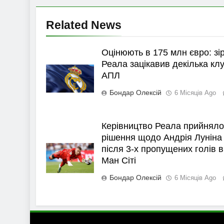
Related News
Оцінюють в 175 млн євро: зі
Реала зацікавив декілька клу
АПЛ
Бондар Олексій
6 Місяців Ago
Керівництво Реала прийняло
рішення щодо Андрія Луніна
після 3-х пропущених голів в
Ман Сіті
Бондар Олексій
6 Місяців Ago