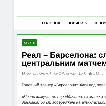
ГОЛОВНА
НОВИНИ
ЖІНО
ІСПАНІЯ
Реал – Барселона: с
центральним матчем 
0
Бондар Олексій
2 Роки Ago
1 Mins
Головний тренер «Барселони»
Хаві
поділився
«
Чесно кажучи, не передбачити, як матч з 
динаміка, бо ми зосереджені на ель-класик