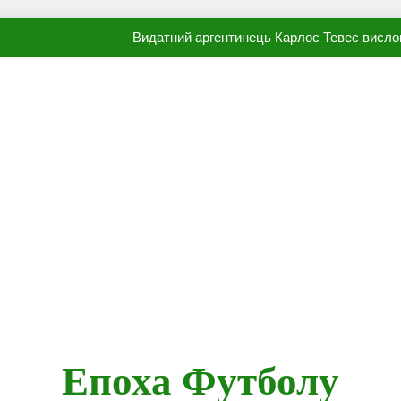
Видатний аргентинець Карлос Тевес висло
Наполі готовий продати Осі
ПСЖ близький до підписання гр
Олександр Караваєв назвав гравця Динамо, який готов
Видатний аргентинець Карлос Тевес висло
Наполі готовий продати Осі
ПСЖ близький до підписання гр
Епоха Футболу