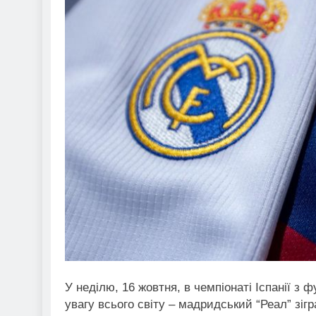
У неділю, 16 жовтня, в чемпіонаті Іспанії з
увагу всього світу – мадридський “Реал” зіг