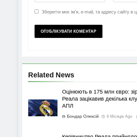
Зберегти моє ім'я, e-mail, та адресу сайту в
Related News
Оцінюють в 175 млн євро: зі
Реала зацікавив декілька клу
АПЛ
Бондар Олексій
6 Місяців Ago
Керівництво Реала прийняло