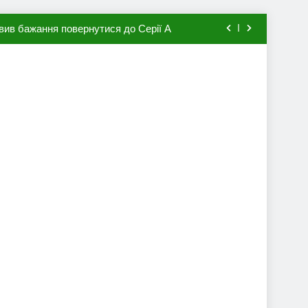
вив бажання повернутися до Серії А
мхена в ПСЖ: відома ціна трансфера
авця збірної Франції за 80 млн євро
ий до переходу в європейський клуб
вив бажання повернутися до Серії А
мхена в ПСЖ: відома ціна трансфера
авця збірної Франції за 80 млн євро