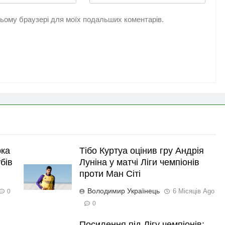
 цьому браузері для моїх подальших коментарів.
рка
Тібо Куртуа оцінив гру Андрія
бів
Луніна у матчі Ліги чемпіонів
проти Ман Сіті
Володимир Українець
6 Місяців Ago
0
0
Посилення під Лігу чемпіонів: