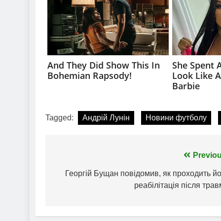
Tagged:
Андрій Лунін
Новини футболу
Навігація
Previou
записів
Георгій Бущан повідомив, як проходить й
реабілітація після тра