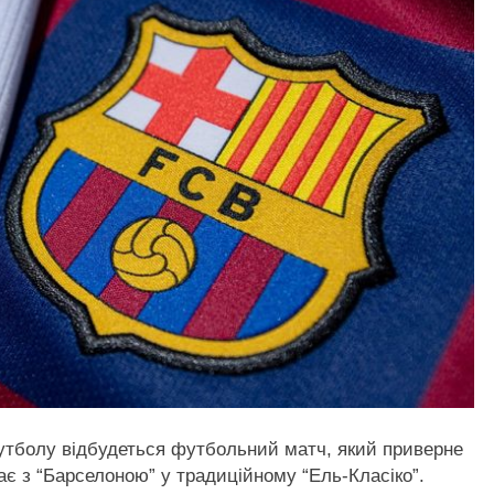
 футболу відбудеться футбольний матч, який приверне
рає з “Барселоною” у традиційному “Ель-Класіко”.