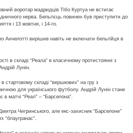
овний воротар мадридців Тібо Куртуа не встигає
ідничного нерва. Бельгієць повинен був приступити до
ття і 13 жовтня, і 14-го.
ло Анчелотті вирішив навіть не включати бельгійця в
сті в складі “Реала” в класичному протистоянні з
Андрій Лунін.
в стартовому складі “вершкових” на гру з
ричною для українського футболу. Андрій Лунін стане
 в матчі “Реал” – “Барселона”.
 Дмитра Чигринського, але екс-захисник “Барселони”
их “блаугранас”.