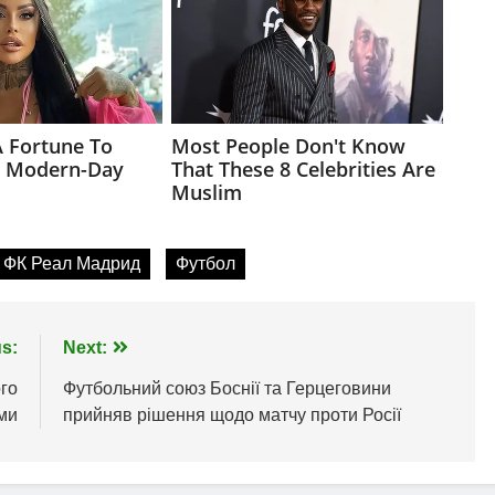
ФК Реал Мадрид
Футбол
s:
Next:
ого
Футбольний союз Боснії та Герцеговини
вми
прийняв рішення щодо матчу проти Росії