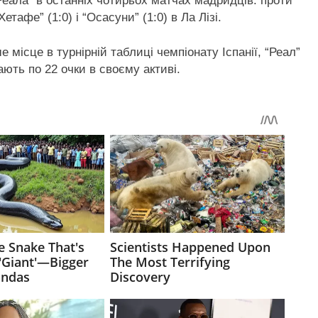
Реала” в останніх чотирьох матчах мадридців: проти
“Хетафе” (1:0) і “Осасуни” (1:0) в Ла Лізі.
 місце в турнірній таблиці чемпіонату Іспанії, “Реал”
ють по 22 очки в своєму активі.