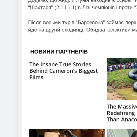
Додамо, що Андрій Лунін виходив в основі “
“Шахтаря” (2:1 і 1:1) в Лізі чемпіонів і проти 
Після восьми турів “Барселона” займає перше
йде на другій сходинці. Обидва колективи ма