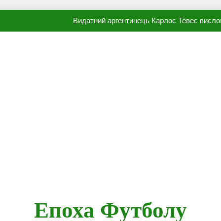
Видатний аргентинець Карлос Тевес висло
Наполі готовий продати Осі
ПСЖ близький до підписання гр
Олександр Караваєв назвав гравця Динамо, який готов
Видатний аргентинець Карлос Тевес висло
Наполі готовий продати Осі
ПСЖ близький до підписання гр
Епоха Футболу