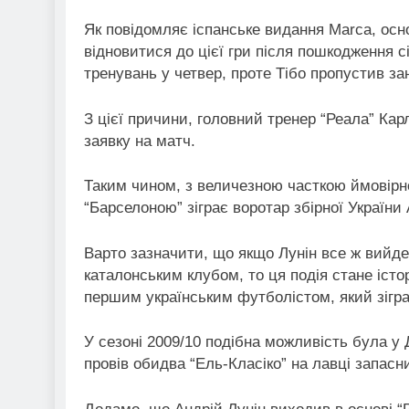
Як повідомляє іспанське видання Marca, осн
відновитися до цієї гри після пошкодження с
тренувань у четвер, проте Тібо пропустив заня
З цієї причини, головний тренер “Реала” Кар
заявку на матч.
Таким чином, з величезною часткою ймовірно
“Барселоною” зіграє воротар збірної України 
Варто зазначити, що якщо Лунін все ж вийде 
каталонським клубом, то ця подія стане істо
першим українським футболістом, який зіграє
У сезоні 2009/10 подібна можливість була у
провів обидва “Ель-Класіко” на лавці запасн