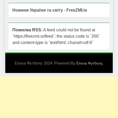
Новини України та світу - FreeZMI.io
Помилка RSS:
A feed could not be found at
`https://freezmi.io/feed`; the status code is `200`
and content-type is `text/html; charset=utf-8`
Епоха Футболу 2024. Powered By
.
Епоха Футболу