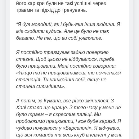
його кар’єри були не такі успішні через
травми та підхід до тренувань.
“Я був молодий, як і будь-яка інша людина. Я
міг сходити кудись. Але це було не так
багато. Не те, що ви собі уявляєте.
Я постійно травмував задню поверхню
стегна. Щоб цього не відбувалося, треба
було працювати. Мені постійно говорили:
«Якщо ти не працюватимеш, то почнеться
стагнація. Ти нашкодиш собі, якщо не
станеш сильнішим».
А потім, за Кумана, все різко змінилося. З
Хаві стало ще краще. З того часу у мене не
було травм – я схрестив пальці. Ми
продовжимо працювати, і все буде гаразд. Я
чудово почуваюся у «Барселоні». Я відчуваю,
що вся команда та весь клуб впевнені у мені.