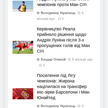
чемпіонів проти Ман Сіті
Володимир Українець
6
місяців ago
0
Керівництво Реала
прийняло рішення щодо
Андрія Луніна після 3-х
пропущених голів від Ман
Сіті
Бондар Олексій
6 місяців ago
0
Посилення під Лігу
чемпіонів: Жирона
націлилася на трансфер
екс-зірки Барселони і Ман
Юнайтед
Володимир Українець
6