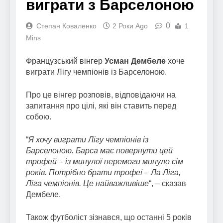
виграти з Барселоною
0
Степан Коваленко
2 Роки Ago
1
Mins
Французський вінгер
Усман Дембеле
хоче
виграти Лігу чемпіонів із Барселоною.
Про це вінгер розповів, відповідаючи на
запитання про цілі, які він ставить перед
собою.
“
Я хочу виграти Лігу чемпіонів із
Барселоною. Барса має повернути цей
трофей – із минулої перемоги минуло сім
років. Потрібно брати трофеї – Ла Ліга,
Ліга чемпіонів. Це найважливіше
“, – сказав
Дембеле.
Також футболіст зізнався, що останні 5 років