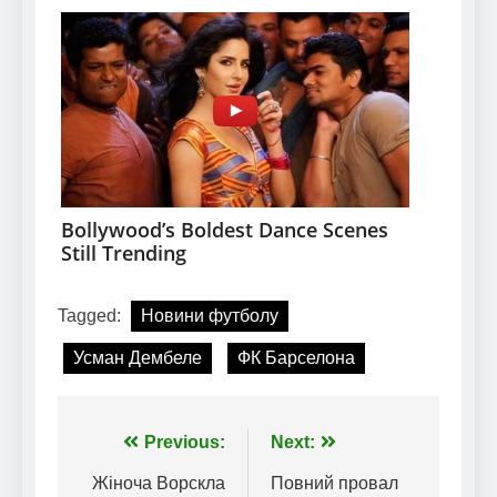
Tagged:
Новини футболу
Усман Дембеле
ФК Барселона
Навігація
Previous:
Next:
записів
Жіноча Ворскла
Повний провал