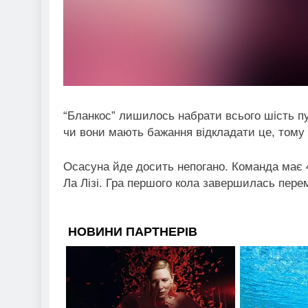
“Бланкос” лишилось набрати всього шість пу
чи вони мають бажання відкладати це, тому 
Осасуна йде досить непогано. Команда має 
Ла Лізі. Гра першого кола завершилась пере