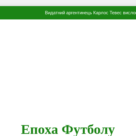
Видатний аргентинець Карлос Тевес висло
Наполі готовий продати Осі
ПСЖ близький до підписання гр
Олександр Караваєв назвав гравця Динамо, який готов
Видатний аргентинець Карлос Тевес висло
Наполі готовий продати Осі
ПСЖ близький до підписання гр
Епоха Футболу