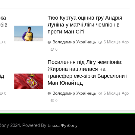
рка
Тібо Куртуа оцінив гру Андрія
бів
Луніна у матчі Ліги чемпіонів
проти Ман Сіті
Володимир Українець
6 Місяців Ago
0
0
Посилення під Лігу чемпіонів:
Жирона націлилася на
ід
трансфер екс-зірки Барселони і
Ман Юнайтед
Володимир Українець
6 Місяців Ago
0
0
болу 2024. Powered By
.
Епоха Футболу