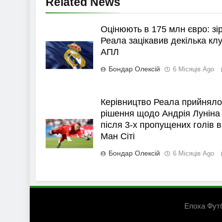
Related News
Оцінюють в 175 млн євро: зі
Реала зацікавив декілька клу
АПЛ
Бондар Олексій
6 Місяців Ago
Керівництво Реала прийняло
рішення щодо Андрія Луніна
після 3-х пропущених голів в
Ман Сіті
Бондар Олексій
6 Місяців Ago
Епоха Фут