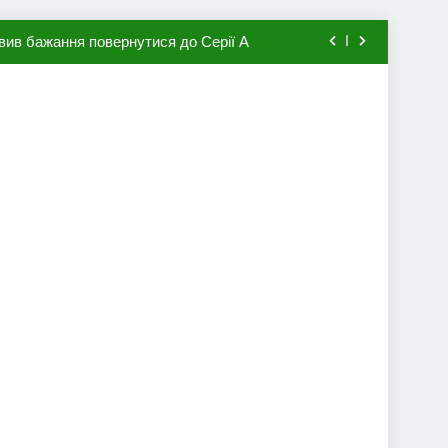
вив бажання повернутися до Серії А
мхена в ПСЖ: відома ціна трансфера
авця збірної Франції за 80 млн євро
ий до переходу в європейський клуб
вив бажання повернутися до Серії А
мхена в ПСЖ: відома ціна трансфера
авця збірної Франції за 80 млн євро