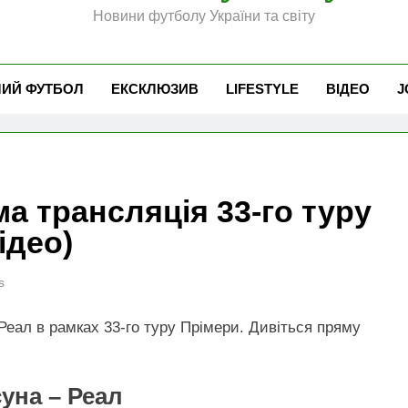
Новини футболу України та світу
ЧИЙ ФУТБОЛ
ЕКСКЛЮЗИВ
LIFESTYLE
ВІДЕО
J
а трансляція 33-го туру
ідео)
s
Реал в рамках 33-го туру Прімери. Дивіться пряму
уна – Реал