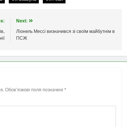
s:
Next:
ів,
Ліонель Мессі визначився зі своїм майбутнім в
нії
ПСЖ
я.
Обов’язкові поля позначені
*