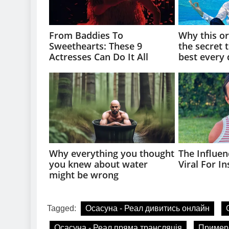
Tagged:
Осасуна - Реал дивитись онлайн
Осасуна - Реал пряма трансляція
Пример