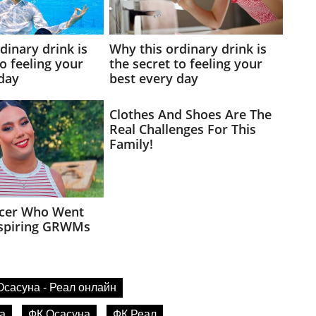
Осасуна - Реал онлайн
а
ФК Осасуна
ФК Реал