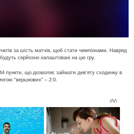
нктів за шість матчів, щоб стати чемпіонами. Навряд
будуть серйозно налаштовані на цю гру.
44 пункти, що дозволяє займати дев’яту сходинку в
могою “вершкових” – 2:0.