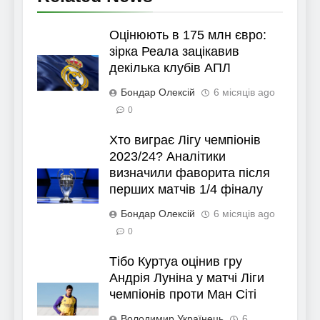
Оцінюють в 175 млн євро:
зірка Реала зацікавив
декілька клубів АПЛ
Бондар Олексій
6 місяців ago
0
Хто виграє Лігу чемпіонів
2023/24? Аналітики
визначили фаворита після
перших матчів 1/4 фіналу
Бондар Олексій
6 місяців ago
0
Тібо Куртуа оцінив гру
Андрія Луніна у матчі Ліги
чемпіонів проти Ман Сіті
Володимир Українець
6