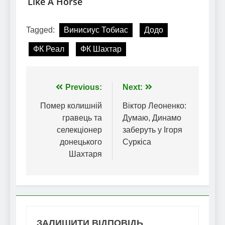
Tagged:
Винисиус Тобиас
Додо
ФК Реал
ФК Шахтар
Навігація
Previous:
Next:
записів
Помер колишній
Віктор Леоненко:
гравець та
Думаю, Динамо
селекціонер
заберуть у Ігоря
донецького
Суркіса
Шахтаря
ЗАЛИШИТИ ВІДПОВІДЬ