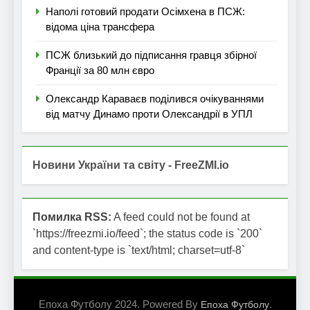
Наполі готовий продати Осімхена в ПСЖ:
відома ціна трансфера
ПСЖ близький до підписання гравця збірної
Франції за 80 млн євро
Олександр Караваєв поділився очікуваннями
від матчу Динамо проти Олександрії в УПЛ
Новини України та світу - FreeZMI.io
Помилка RSS:
A feed could not be found at
`https://freezmi.io/feed`; the status code is `200`
and content-type is `text/html; charset=utf-8`
Епоха Футболу 2024. Powered By
.
Епоха Футболу