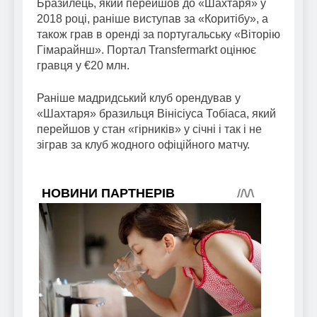
Бразилець, який перейшов до «Шахтаря» у
2018 році, раніше виступав за «Коритібу», а
також грав в оренді за португальську «Віторію
Гімарайнш». Портал Transfermarkt оцінює
гравця у €20 млн.
Раніше мадридський клуб орендував у
«Шахтаря» бразильця Вінісіуса Тобіаса, який
перейшов у стан «гірників» у січні і так і не
зіграв за клуб жодного офіційного матчу.