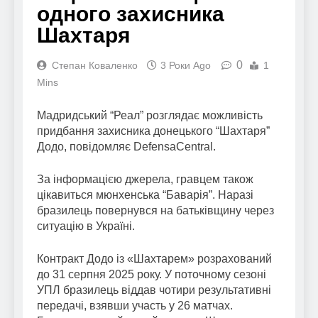
одного захисника
Шахтаря
0
Степан Коваленко
3 Роки Ago
1
Mins
Мадридський “Реал” розглядає можливість
придбання захисника донецького “Шахтаря”
Додо, повідомляє DefensaCentral.
За інформацією джерела, гравцем також
цікавиться мюнхенська “Баварія”. Наразі
бразилець повернувся на батьківщину через
ситуацію в Україні.
Контракт Додо із «Шахтарем» розрахований
до 31 серпня 2025 року. У поточному сезоні
УПЛ бразилець віддав чотири результативні
передачі, взявши участь у 26 матчах.