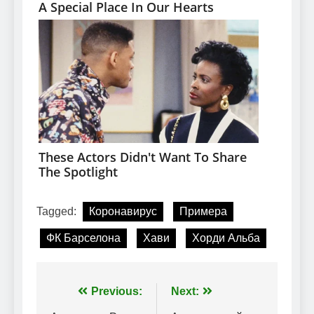
Tagged:
Коронавирус
Примера
ФК Барселона
Хави
Хорди Альба
Навігація
Previous:
Next: