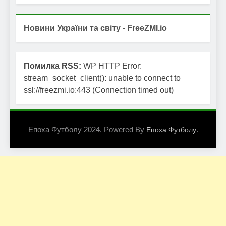
Новини України та світу - FreeZMI.io
Помилка RSS:
WP HTTP Error:
stream_socket_client(): unable to connect to
ssl://freezmi.io:443 (Connection timed out)
Епоха Футболу 2024. Powered By
.
Епоха Футболу