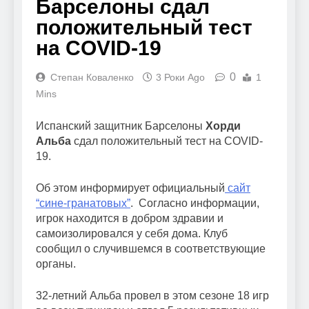
Барселоны сдал
положительный тест
на COVID-19
0
Степан Коваленко
3 Роки Ago
1
Mins
Испанский защитник Барселоны
Хорди
Альба
сдал положительный тест на COVID-
19.
Об этом информирует официальный
сайт
“сине-гранатовых”
. Согласно информации,
игрок находится в добром здравии и
самоизолировался у себя дома. Клуб
сообщил о случившемся в соответствующие
органы.
32-летний Альба провел в этом сезоне 18 игр