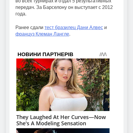
во всех турнирах и отдал 5 результативных
передач. За Барселону он выступает с 2012
года.
Ранее сдали
тест бразилец Дани Алвес
и
француз Клеман Лангле
.