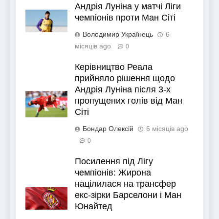
Андрія Луніна у матчі Ліги
чемпіонів проти Ман Сіті
Володимир Українець
6
місяців ago
0
Керівництво Реала
прийняло рішення щодо
Андрія Луніна після 3-х
пропущених голів від Ман
Сіті
Бондар Олексій
6 місяців ago
0
Посилення під Лігу
чемпіонів: Жирона
націлилася на трансфер
екс-зірки Барселони і Ман
Юнайтед