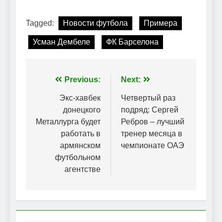
Tagged:
Новости футбола
Примера
Усман Дембеле
ФК Барселона
Навігація
Previous:
Next:
записів
Экс-хавбек
Четвертый раз
донецкого
подряд: Сергей
Металлурга будет
Ребров – лучший
работать в
тренер месяца в
армянском
чемпионате ОАЭ
футбольном
агентстве