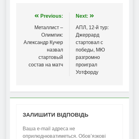
Навігація
Previous:
Next:
записів
Металлист –
АПЛ, 12-й тур:
Олимпик:
Джеррард
Александр Кучер
стартовал с
назвал
победы, МЮ
стартовый
разгромно
состав на матч
проиграл
Уотфорду
ЗАЛИШИТИ ВІДПОВІДЬ
Ваша e-mail адреса не
оприлюднюватиметься.
Обов’язкові