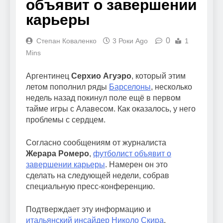
объявит о завершении
карьеры
0
Степан Коваленко
3 Роки Ago
1
Mins
Аргентинец
Серхио Агуэро
, который этим
летом пополнил ряды
Барселоны
, несколько
недель назад покинул поле ещё в первом
тайме игры с Алавесом. Как оказалось, у него
проблемы с сердцем.
Согласно сообщениям от журналиста
Жерара Ромеро
,
футболист объявит о
завершении карьеры
. Намерен он это
сделать на следующей недели, собрав
специальную пресс-конференцию.
Подтверждает эту информацию и
итальянский инсайдер Николо Скира
.