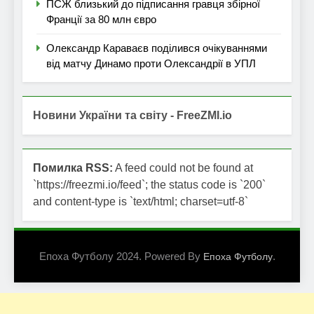
ПСЖ близький до підписання гравця збірної
Франції за 80 млн євро
Олександр Караваєв поділився очікуваннями
від матчу Динамо проти Олександрії в УПЛ
Новини України та світу - FreeZMI.io
Помилка RSS:
A feed could not be found at
`https://freezmi.io/feed`; the status code is `200`
and content-type is `text/html; charset=utf-8`
Епоха Футболу 2024. Powered By
.
Епоха Футболу