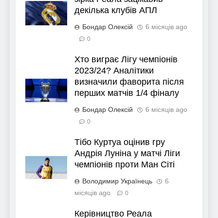
декілька клубів АПЛ
Бондар Олексій
6 місяців ago
0
Хто виграє Лігу чемпіонів
2023/24? Аналітики
визначили фаворита після
перших матчів 1/4 фіналу
Бондар Олексій
6 місяців ago
0
Тібо Куртуа оцінив гру
Андрія Луніна у матчі Ліги
чемпіонів проти Ман Сіті
Володимир Українець
6
місяців ago
0
Керівництво Реала