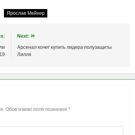
Ярослав Мейхер
s:
Next:
ли
Арсенал хочет купить лидера полузащиты
19
Лилля
я.
Обов’язкові поля позначені
*