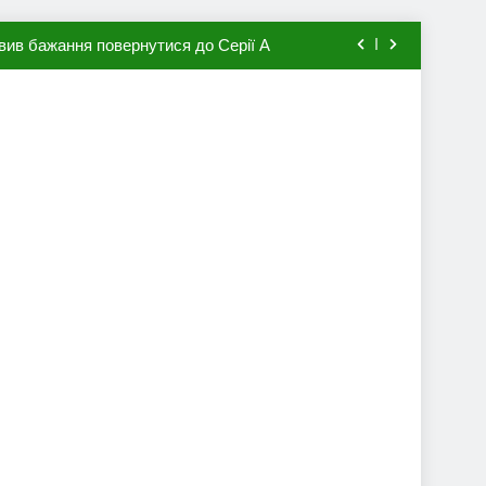
вив бажання повернутися до Серії А
мхена в ПСЖ: відома ціна трансфера
авця збірної Франції за 80 млн євро
ий до переходу в європейський клуб
вив бажання повернутися до Серії А
мхена в ПСЖ: відома ціна трансфера
авця збірної Франції за 80 млн євро