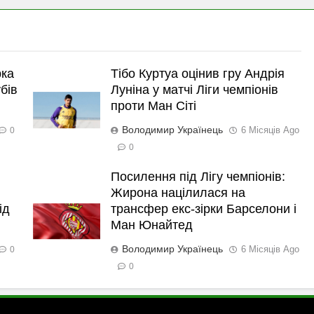
рка
Тібо Куртуа оцінив гру Андрія
бів
Луніна у матчі Ліги чемпіонів
проти Ман Сіті
Володимир Українець
6 Місяців Ago
0
0
Посилення під Лігу чемпіонів:
Жирона націлилася на
ід
трансфер екс-зірки Барселони і
Ман Юнайтед
Володимир Українець
6 Місяців Ago
0
0