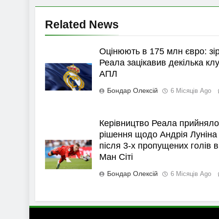
Related News
Оцінюють в 175 млн євро: зі
Реала зацікавив декілька клу
АПЛ
Бондар Олексій
6 Місяців Ago
Керівництво Реала прийняло
рішення щодо Андрія Луніна
після 3-х пропущених голів в
Ман Сіті
Бондар Олексій
6 Місяців Ago