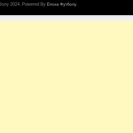
болу 2024. Powered By
.
Епоха Футболу