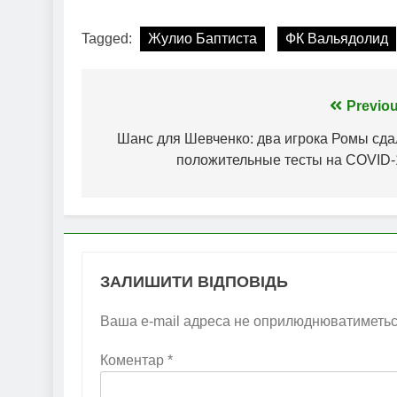
Tagged:
Жулио Баптиста
ФК Вальядолид
Навігація
Previou
записів
Шанс для Шевченко: два игрока Ромы сда
положительные тесты на COVID-
ЗАЛИШИТИ ВІДПОВІДЬ
Ваша e-mail адреса не оприлюднюватиметьс
Коментар
*