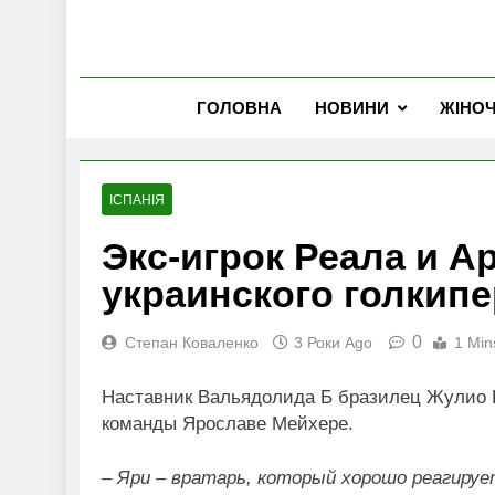
ГОЛОВНА
НОВИНИ
ЖІНО
ІСПАНІЯ
Экс-игрок Реала и А
украинского голкипе
0
Степан Коваленко
3 Роки Ago
1 Min
Наставник Вальядолида Б бразилец Жулио 
команды Ярославе Мейхере.
– Яри – вратарь, который хорошо реагируе