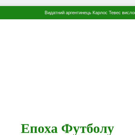
Видатний аргентинець Карлос Тевес висло
Наполі готовий продати Осі
ПСЖ близький до підписання гр
Олександр Караваєв назвав гравця Динамо, який готов
Видатний аргентинець Карлос Тевес висло
Наполі готовий продати Осі
ПСЖ близький до підписання гр
Епоха Футболу