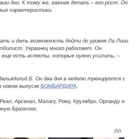
аши дни. К тому же, важная деталь – его рост. Он
овые характеристики.
вать и дать возможность дойти до уровня Ла Лиги.
утболист. Украинец много работает. Он
 еще есть аспекты, которые нужно усилить, –
альядолид Б. Он два дня в неделю тренируется с
 в новом выпуске
БОМБАРДИРА
.
Реал, Арсенал, Малагу, Рому, Крузейро, Орланду и
орную Бразилии.