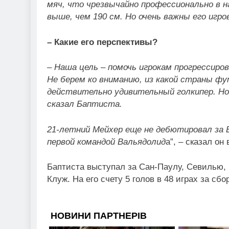
мяч, что чрезвычайно профессионально в н
выше, чем 190 см. Но очень важны его игр
– Какие его перспективы?
– Наша цель – помочь игрокам прогрессиро
Не берем ко вниманию, из какой страны ф
действительно удивительный голкипер. Но
сказал Баптиста.
21-летний Мейхер еще не дебютировал за В
первой командой Вальядолид
а”, – сказал он
Баптиста выступал за Сан-Паулу, Севилью, 
Клуж. На его счету 5 голов в 48 играх за сб