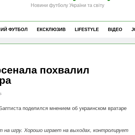
Новини футболу України та світу
ЧИЙ ФУТБОЛ
ЕКСКЛЮЗИВ
LIFESTYLE
ВІДЕО
J
рсенала похвалил
ра
s
Баптиста поделился мнением об украинском вратаре
т на игру. Хорошо играет на выходах, контролирует