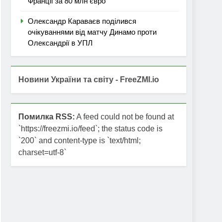
Франції за 80 млн євро
Олександр Караваєв поділився
очікуваннями від матчу Динамо проти
Олександрії в УПЛ
Новини України та світу - FreeZMI.io
Помилка RSS:
A feed could not be found at
`https://freezmi.io/feed`; the status code is
`200` and content-type is `text/html;
charset=utf-8`