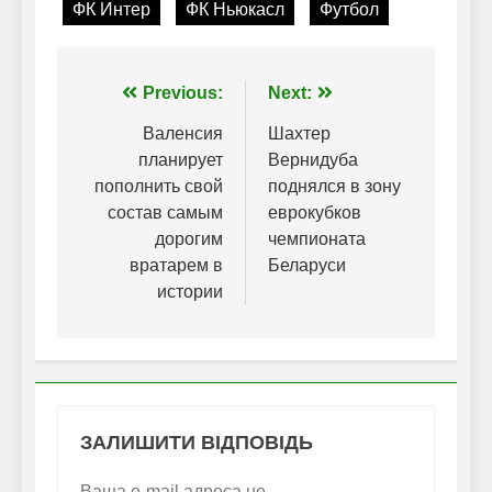
ФК Интер
ФК Ньюкасл
Футбол
Навігація
Previous:
Next:
записів
Валенсия
Шахтер
планирует
Вернидуба
пополнить свой
поднялся в зону
состав самым
еврокубков
дорогим
чемпионата
вратарем в
Беларуси
истории
ЗАЛИШИТИ ВІДПОВІДЬ
Ваша e-mail адреса не