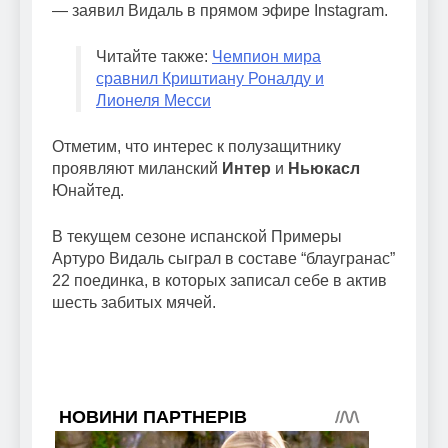
— заявил Видаль в прямом эфире Instagram.
Читайте также:
Чемпион мира
сравнил Криштиану Роналду и
Лионеля Месси
Отметим, что интерес к полузащитнику
проявляют миланский
Интер
и
Ньюкасл
Юнайтед.
В текущем сезоне испанской Примеры
Артуро Видаль сыграл в составе “блаугранас”
22 поединка, в которых записал себе в актив
шесть забитых мячей.