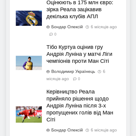
Оцінюють в 175 млн євро:
зірка Реала зацікавив
декілька клубів АПЛ
Бондар Олексій
6 місяців ago
0
Тібо Куртуа оцінив гру
Андрія Луніна у матчі Ліги
чемпіонів проти Ман Сіті
Володимир Українець
6
місяців ago
0
Керівництво Реала
прийняло рішення щодо
Андрія Луніна після 3-х
пропущених голів від Ман
Сіті
Бондар Олексій
6 місяців ago