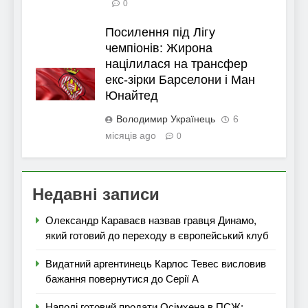
0
Посилення під Лігу
чемпіонів: Жирона
націлилася на трансфер
екс-зірки Барселони і Ман
Юнайтед
Володимир Українець
6
місяців ago
0
Недавні записи
Олександр Караваєв назвав гравця Динамо,
який готовий до переходу в європейський клуб
Видатний аргентинець Карлос Тевес висловив
бажання повернутися до Серії А
Наполі готовий продати Осімхена в ПСЖ: