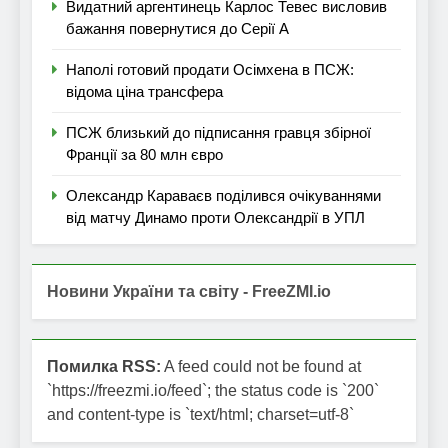
Видатний аргентинець Карлос Тевес висловив
бажання повернутися до Серії А
Наполі готовий продати Осімхена в ПСЖ:
відома ціна трансфера
ПСЖ близький до підписання гравця збірної
Франції за 80 млн євро
Олександр Караваєв поділився очікуваннями
від матчу Динамо проти Олександрії в УПЛ
Новини України та світу - FreeZMI.io
Помилка RSS:
A feed could not be found at
`https://freezmi.io/feed`; the status code is `200`
and content-type is `text/html; charset=utf-8`