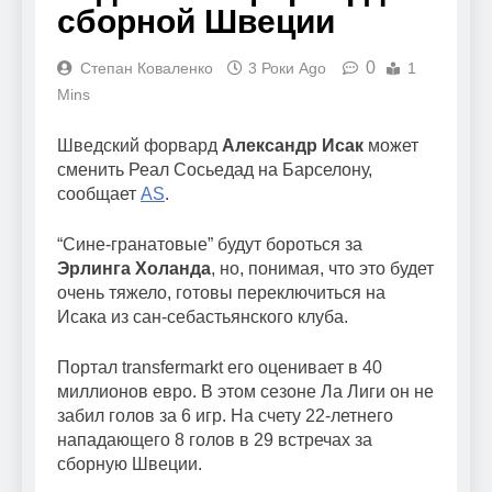
сборной Швеции
0
Степан Коваленко
3 Роки Ago
1
Mins
Шведский форвард
Александр Исак
может
сменить Реал Сосьедад на Барселону,
сообщает
AS
.
“Сине-гранатовые” будут бороться за
Эрлинга Холанда
, но, понимая, что это будет
очень тяжело, готовы переключиться на
Исака из сан-себастьянского клуба.
Портал transfermarkt его оценивает в 40
миллионов евро. В этом сезоне Ла Лиги он не
забил голов за 6 игр. На счету 22-летнего
нападающего 8 голов в 29 встречах за
сборную Швеции.