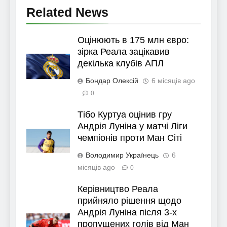
Related News
Оцінюють в 175 млн євро:
зірка Реала зацікавив
декілька клубів АПЛ
Бондар Олексій
6 місяців ago
0
Тібо Куртуа оцінив гру
Андрія Луніна у матчі Ліги
чемпіонів проти Ман Сіті
Володимир Українець
6
місяців ago
0
Керівництво Реала
прийняло рішення щодо
Андрія Луніна після 3-х
пропущених голів від Ман