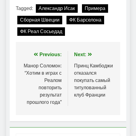
Tagged:
Александр Исак
Примера
Сборная Швеции
ФК Барселона
ФК Реал Сосьедад
Навігація
Previous:
Next:
записів
Манор Соломон:
Принц Камбоджи
“Хотим в играх с
отказался
Реалом
покупать самый
повторить
титулованный
результат
клуб Франции
прошлого года”