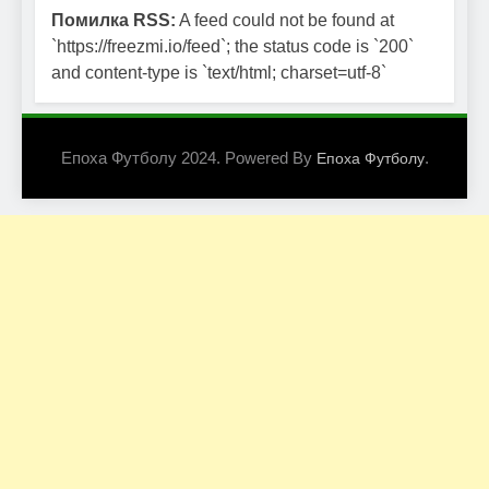
Помилка RSS:
A feed could not be found at
`https://freezmi.io/feed`; the status code is `200`
and content-type is `text/html; charset=utf-8`
Епоха Футболу 2024. Powered By
.
Епоха Футболу