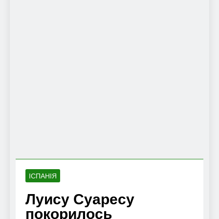
ІСПАНІЯ
Луису Суаресу
покорилось