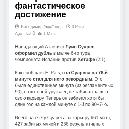
фантастическое
достижение
Володимир Українець
3 Роки
0
Ago
1 Mins
Нападающий Атлетико
Луис Суарес
оформил дубль
в матче 6-го тура
чемпионата Испании против
Хетафе
(2:1).
Как сообщает El Pais,
гол Суареса на 78-й
минуте стал для него рекордным
. Это
была единственная минута (из регламентных
90), на которой уругваец не забивал за всю
свою карьеру. Теперь он забивал хотя бы
один гол на каждой минуте с 1-й по 90+7-ю.
Всего на счету Суареса за карьеру 661 матч,
427 забитых мячей и 238 результативных