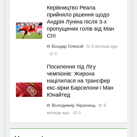
Керівництво Реала
прийняло рішення щодо
Андрія Луніна після 3-х
пропущених голів від Ман
Сіті
Бондар Олексій
6 місяців ago
0
Посилення під Лігу
чемпіонів: Жирона
націлилася на трансфер
екс-зірки Барселони і Ман
Юнайтед
Володимир Українець
6
місяців ago
0