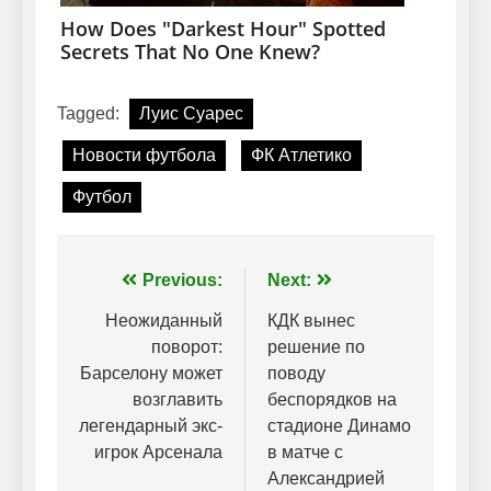
Tagged:
Луис Суарес
Новости футбола
ФК Атлетико
Футбол
Навігація
Previous:
Next:
записів
Неожиданный
КДК вынес
поворот:
решение по
Барселону может
поводу
возглавить
беспорядков на
легендарный экс-
стадионе Динамо
игрок Арсенала
в матче с
Александрией