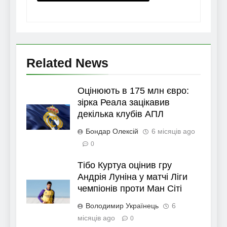
Related News
Оцінюють в 175 млн євро:
зірка Реала зацікавив
декілька клубів АПЛ
Бондар Олексій
6 місяців ago
0
Тібо Куртуа оцінив гру
Андрія Луніна у матчі Ліги
чемпіонів проти Ман Сіті
Володимир Українець
6
місяців ago
0