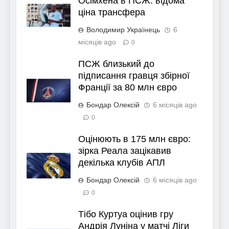
Осімхена в ПСЖ: відома
ціна трансфера
Володимир Українець
6
місяців ago
0
ПСЖ близький до
підписання гравця збірної
Франції за 80 млн євро
Бондар Олексій
6 місяців ago
0
Оцінюють в 175 млн євро:
зірка Реала зацікавив
декілька клубів АПЛ
Бондар Олексій
6 місяців ago
0
Тібо Куртуа оцінив гру
Андрія Луніна у матчі Ліги