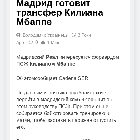
Мадрид готовит
трансфер Килиана
Мбаппе
Володимир Українець
3 Роки
0
Ago
1 Mins
Мадридский
Реал
интересуется форвардом
ПСЖ
Килианом Мбаппе
.
Об этомсообщает Cadena SER.
По данным источника, футболист хочет
перейти в мадридский клуб и сообщит об
этом руководству ПСЖ. При этом он не
собирается бойкотировать тренировки и
матчи, чтобы заставить парижан отпустить
его.