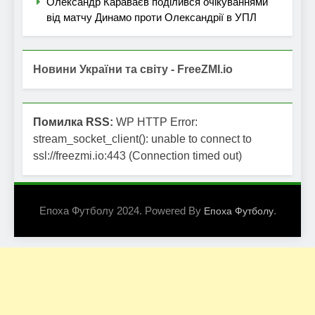
Олександр Караваєв поділився очікуваннями
від матчу Динамо проти Олександрії в УПЛ
Новини України та світу - FreeZMI.io
Помилка RSS:
WP HTTP Error:
stream_socket_client(): unable to connect to
ssl://freezmi.io:443 (Connection timed out)
Епоха Футболу 2024. Powered By
.
Епоха Футболу