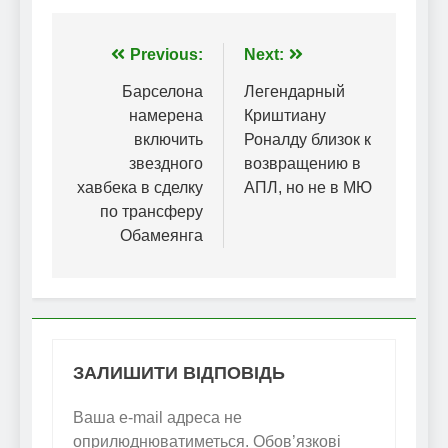
Навігація
Previous:
Next:
записів
Барселона
Легендарный
намерена
Криштиану
включить
Роналду близок к
звездного
возвращению в
хавбека в сделку
АПЛ, но не в МЮ
по трансферу
Обамеянга
ЗАЛИШИТИ ВІДПОВІДЬ
Ваша e-mail адреса не
оприлюднюватиметься.
Обов’язкові