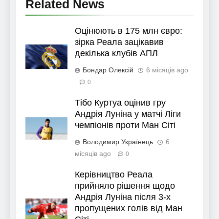
Related News
Оцінюють в 175 млн євро:
зірка Реала зацікавив
декілька клубів АПЛ
Бондар Олексій
6 місяців ago
0
Тібо Куртуа оцінив гру
Андрія Луніна у матчі Ліги
чемпіонів проти Ман Сіті
Володимир Українець
6
місяців ago
0
Керівництво Реала
прийняло рішення щодо
Андрія Луніна після 3-х
пропущених голів від Ман