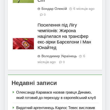
Сіті
Бондар Олексій
6 місяців ago
0
Посилення під Лігу
чемпіонів: Жирона
націлилася на трансфер
екс-зірки Барселони і Ман
Юнайтед
Володимир Українець
6
місяців ago
0
Недавні записи
Олександр Караваєв назвав гравця Динамо,
який готовий до переходу в європейський клуб
Видатний аргентинець Карлос Тевес висловив