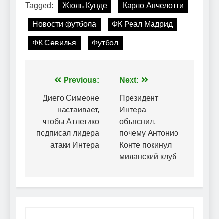
Tagged:
Жюль Кунде
Карло Анчелотти
Новости футбола
ФК Реал Мадрид
ФК Севилья
Футбол
Навігація
Previous:
Next:
записів
Диего Симеоне
Президент
настаивает,
Интера
чтобы Атлетико
объяснил,
подписал лидера
почему Антонио
атаки Интера
Конте покинул
миланский клуб