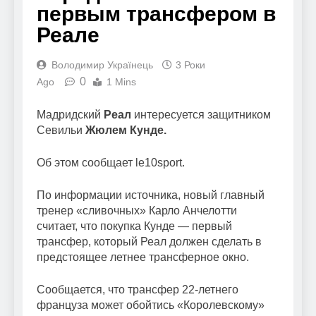
первым трансфером в
Реале
Володимир Українець
3 Роки
0
Ago
1 Mins
Мадридский
Реал
интересуется защитником
Севильи
Жюлем Кунде.
Об этом сообщает le10sport.
По информации источника, новый главный
тренер «сливочных» Карло Анчелотти
считает, что покупка Кунде — первый
трансфер, который Реал должен сделать в
предстоящее летнее трансферное окно.
Сообщается, что трансфер 22-летнего
француза может обойтись «Королевскому»