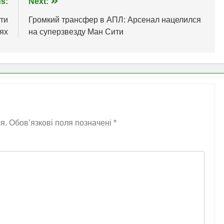
s:
Next:
ти
Громкий трансфер в АПЛ: Арсенал нацелился
ях
на суперзвезду Ман Сити
я.
Обов’язкові поля позначені
*