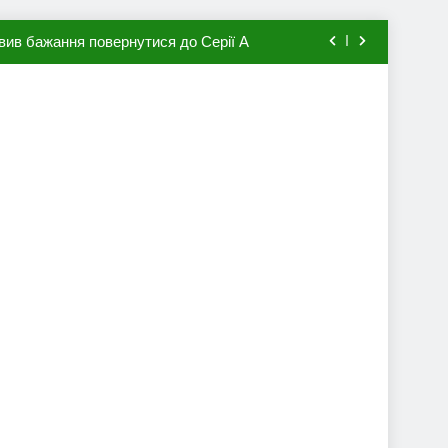
вив бажання повернутися до Серії А
мхена в ПСЖ: відома ціна трансфера
авця збірної Франції за 80 млн євро
ий до переходу в європейський клуб
вив бажання повернутися до Серії А
мхена в ПСЖ: відома ціна трансфера
авця збірної Франції за 80 млн євро