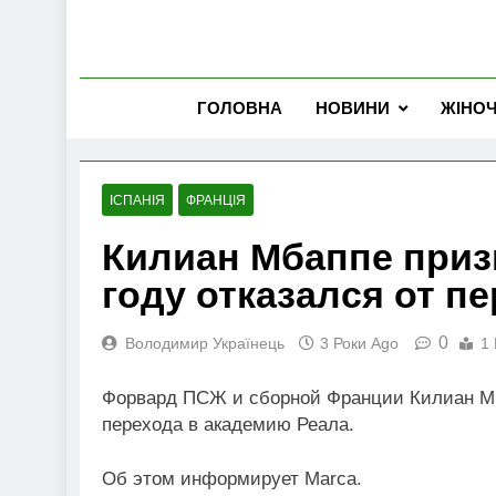
ГОЛОВНА
НОВИНИ
ЖІНО
ІСПАНІЯ
ФРАНЦІЯ
Килиан Мбаппе призн
году отказался от п
0
Володимир Українець
3 Роки Ago
1 
Форвард ПСЖ и сборной Франции Килиан Мба
перехода в академию Реала.
Об этом информирует Marca.