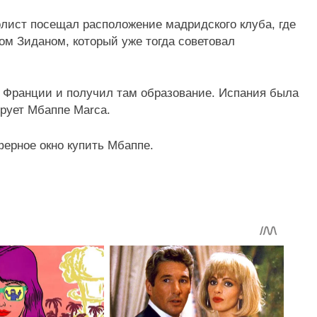
олист посещал расположение мадридского клуба, где
ом Зиданом, который уже тогда советовал
о Франции и получил там образование. Испания была
ирует Мбаппе Marca.
ферное окно купить Мбаппе.