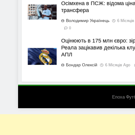
Осімхена в ПСЖ: відома цін
трансфера
Володимир Українець
6 Місяців
0
Оцінюють в 175 млн євро: зі
Реала зацікавив декілька клу
АПЛ
Бондар Олексій
6 Місяців Ago
Епоха Фут