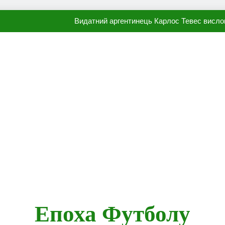
Видатний аргентинець Карлос Тевес висло
Наполі готовий продати Осі
ПСЖ близький до підписання гр
Олександр Караваєв назвав гравця Динамо, який готов
Видатний аргентинець Карлос Тевес висло
Наполі готовий продати Осі
ПСЖ близький до підписання гр
Епоха Футболу