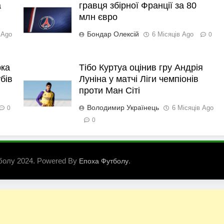
а
гравця збірної Франції за 80
млн євро
Бондар Олексій
 Ago
6 Місяців Ago
0
рка
Тібо Куртуа оцінив гру Андрія
бів
Луніна у матчі Ліги чемпіонів
проти Ман Сіті
Володимир Українець
6 Місяців Ago
0
0
болу 2024. Powered By
.
Епоха Футболу