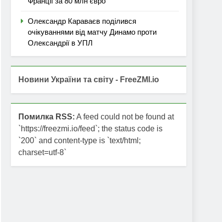
Франції за 80 млн євро
Олександр Караваєв поділився
очікуваннями від матчу Динамо проти
Олександрії в УПЛ
Новини України та світу - FreeZMI.io
Помилка RSS:
A feed could not be found at
`https://freezmi.io/feed`; the status code is
`200` and content-type is `text/html;
charset=utf-8`