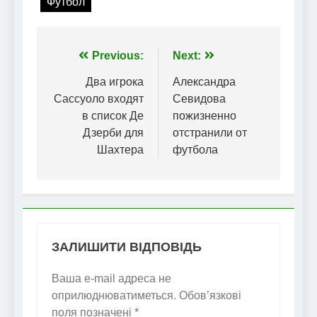
Футбол
Навігація
Previous:
Next:
записів
Два игрока
Александра
Сассуоло входят
Севидова
в список Де
пожизненно
Дзерби для
отстранили от
Шахтера
футбола
ЗАЛИШИТИ ВІДПОВІДЬ
Ваша e-mail адреса не
оприлюднюватиметься.
Обов’язкові
поля позначені
*