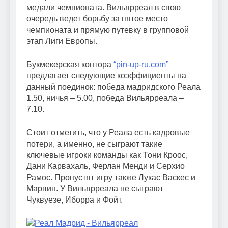
медали чемпионата. Вильярреал в свою
очередь ведет борьбу за пятое место
чемпионата и прямую путевку в групповой
этап Лиги Европы.
Букмекерская контора
“pin-up-ru.com”
предлагает следующие коэффициенты на
данный поединок: победа мадридского Реала
1.50, ничья – 5.00, победа Вильярреала –
7.10.
Стоит отметить, что у Реала есть кадровые
потери, а именно, не сыграют такие
ключевые игроки команды как Тони Кроос,
Дани Карвахаль, Ферлан Менди и Серхио
Рамос. Пропустят игру также Лукас Васкес и
Марвин. У Вильярреала не сыграют
Чуквуезе, Иборра и Фойт.