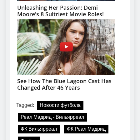
Tagged:
Новости футбола
Реал Мадрид - Вильярреал
ФК Вильярреал
ФК Реал Мадрид