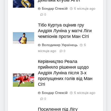
Бондар Олексій
6 місяців ago
0
Тібо Куртуа оцінив гру
Андрія Луніна у матчі Ліги
чемпіонів проти Ман Сіті
Володимир Українець
6
місяців ago
0
Керівництво Реала
прийняло рішення щодо
Андрія Луніна після 3-х
пропущених голів від Ман
Сіті
Бондар Олексій
6 місяців ago
0
Посилення під Лігу