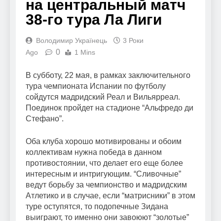
на центральный матч
38-го тура Ла Лиги
Володимир Українець
3 Роки
0
Ago
1 Mins
В субботу, 22 мая, в рамках заключительного
тура чемпионата Испании по футболу
сойдутся мадридский Реал и Вильярреал.
Поединок пройдет на стадионе “Альфредо ди
Стефано”.
Оба клуба хорошо мотивированы и обоим
коллективам нужна победа в данном
противостоянии, что делает его еще более
интересным и интригующим. “Сливочные”
ведут борьбу за чемпионство и мадридским
Атлетико и в случае, если “матрисники” в этом
туре оступятся, то подопечные Зидана
выиграют, то именно они завоюют “золотые”