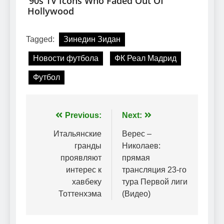
Tagged:
Зинедин Зидан
Новости футбола
ФК Реал Мадрид
Футбол
Навігація
Previous:
Next:
записів
Итальянские
Верес –
гранды
Николаев:
проявляют
прямая
интерес к
трансляция 23-го
хавбеку
тура Первой лиги
Тоттенхэма
(Видео)