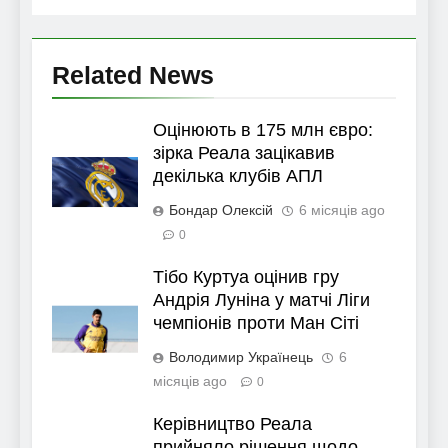
Related News
Оцінюють в 175 млн євро:
зірка Реала зацікавив
декілька клубів АПЛ
Бондар Олексій
6 місяців ago
0
Тібо Куртуа оцінив гру
Андрія Луніна у матчі Ліги
чемпіонів проти Ман Сіті
Володимир Українець
6
місяців ago
0
Керівництво Реала
прийняло рішення щодо