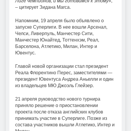
Лиге чемпионов, и мы готовимся к этому
»,
– цитирует Зидана Marca.
Напомним, 19 апреля было объявлено о
запуске Суперлиги. В нее вошли Арсенал,
Челси, Ливерпуль, Манчестер Сити,
Манчестер Юнайтед, Тоттенхэм, Реал,
Барселона, Атлетико, Милан, Интер и
Ювентус.
Главой новой организации стал президент
Реала Флорентино Перес, заместителями —
президент Ювентуса Андреа Аньелли и один
из владельцев МЮ Джоэль Глейзер.
21 апреля руководство нового турнира
приняло решение о приостановлении
проекта после отказа английских клубов
принимать участие в Суперлиге. Позже из
состава участников вышли Атлетико, Интер и