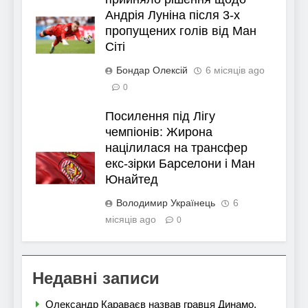
Андрія Луніна після 3-х
пропущених голів від Ман
Сіті
Бондар Олексій
6 місяців ago
0
Посилення під Лігу
чемпіонів: Жирона
націлилася на трансфер
екс-зірки Барселони і Ман
Юнайтед
Володимир Українець
6
місяців ago
0
Недавні записи
Олександр Караваєв назвав гравця Динамо,