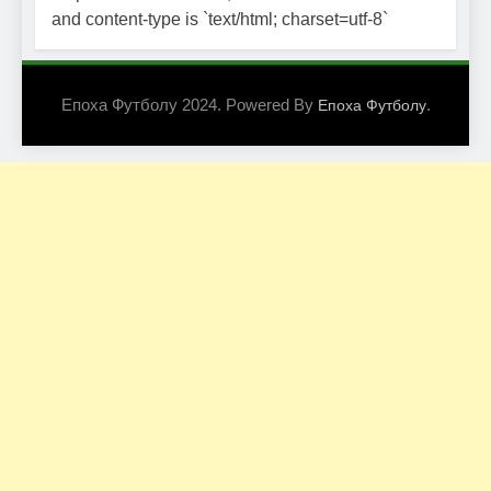
and content-type is `text/html; charset=utf-8`
Епоха Футболу 2024. Powered By
.
Епоха Футболу