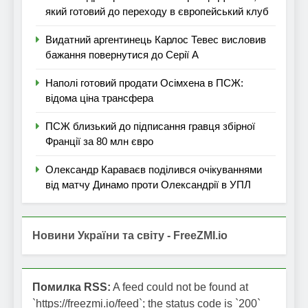
який готовий до переходу в європейський клуб
Видатний аргентинець Карлос Тевес висловив
бажання повернутися до Серії А
Наполі готовий продати Осімхена в ПСЖ:
відома ціна трансфера
ПСЖ близький до підписання гравця збірної
Франції за 80 млн євро
Олександр Караваєв поділився очікуваннями
від матчу Динамо проти Олександрії в УПЛ
Новини України та світу - FreeZMI.io
Помилка RSS:
A feed could not be found at
`https://freezmi.io/feed`; the status code is `200`