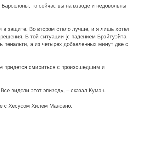
 Барселоны, то сейчас вы на взводе и недовольны
и в защите. Во втором стало лучше, и я лишь хотел
решения. В той ситуации [с падением Брэйтуэйта
ть пенальти, а из четырех добавленных минут две с
ам придется смириться с произошедшим и
Все видели этот эпизод», – сказал Куман.
ве с Хесусом Хилем Мансано.