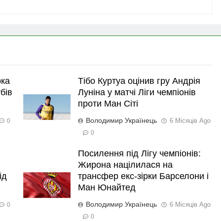
рка
Тібо Куртуа оцінив гру Андрія
бів
Луніна у матчі Ліги чемпіонів
проти Ман Сіті
Володимир Українець
6 Місяців Ago
0
0
Посилення під Лігу чемпіонів:
Жирона націлилася на
ід
трансфер екс-зірки Барселони і
Ман Юнайтед
Володимир Українець
6 Місяців Ago
0
0