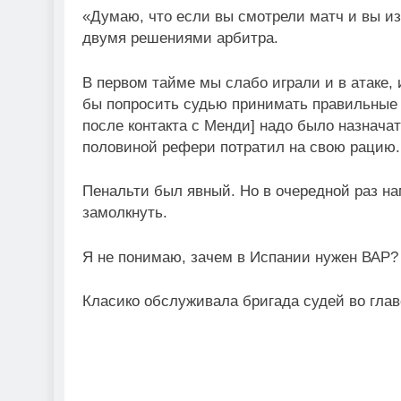
«Думаю, что если вы смотрели матч и вы из
двумя решениями арбитра.
В первом тайме мы слабо играли и в атаке, 
бы попросить судью принимать правильные 
после контакта с Менди] надо было назнача
половиной рефери потратил на свою рацию.
Пенальти был явный. Но в очередной раз н
замолкнуть.
Я не понимаю, зачем в Испании нужен ВАР? 
Класико обслуживала бригада судей во гла