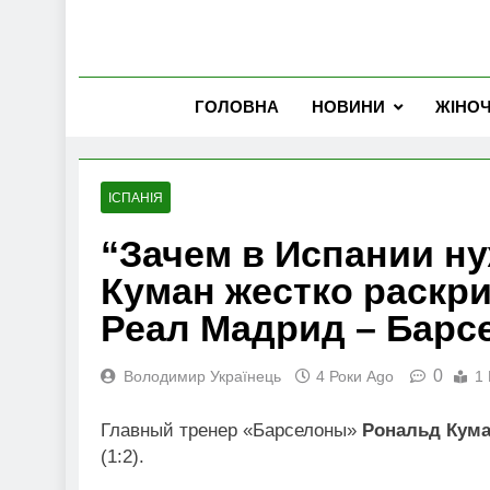
ГОЛОВНА
НОВИНИ
ЖІНО
ІСПАНІЯ
“Зачем в Испании н
Куман жестко раскр
Реал Мадрид – Барс
0
Володимир Українець
4 Роки Ago
1 
Главный тренер «Барселоны»
Рональд Кум
(1:2).