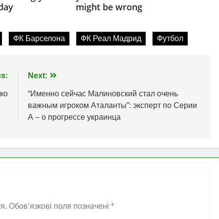
ФК Барселона
ФК Реал Мадрид
Футбол
s:
Next:
ко
“Именно сейчас Малиновский стал очень
важным игроком Аталанты”: эксперт по Серии
А – о прогрессе украинца
я.
Обов’язкові поля позначені
*