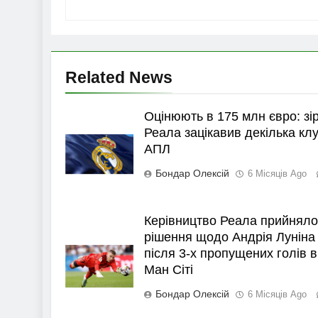
Related News
Оцінюють в 175 млн євро: зі
Реала зацікавив декілька клу
АПЛ
Бондар Олексій
6 Місяців Ago
Керівництво Реала прийняло
рішення щодо Андрія Луніна
після 3-х пропущених голів в
Ман Сіті
Бондар Олексій
6 Місяців Ago