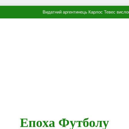
Видатний аргентинець Карлос Тевес висло
Наполі готовий продати Осі
ПСЖ близький до підписання гр
Олександр Караваєв назвав гравця Динамо, який готов
Видатний аргентинець Карлос Тевес висло
Наполі готовий продати Осі
ПСЖ близький до підписання гр
Епоха Футболу