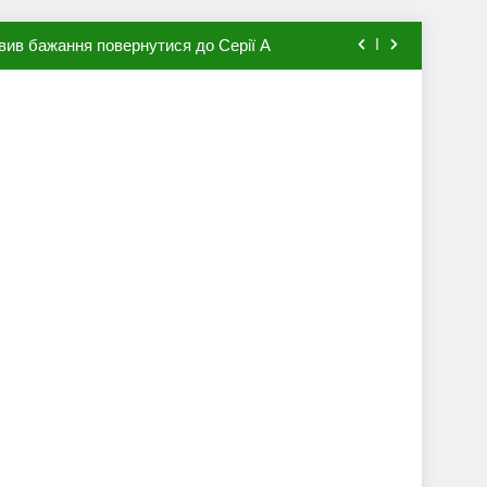
вив бажання повернутися до Серії А
мхена в ПСЖ: відома ціна трансфера
авця збірної Франції за 80 млн євро
ий до переходу в європейський клуб
вив бажання повернутися до Серії А
мхена в ПСЖ: відома ціна трансфера
авця збірної Франції за 80 млн євро