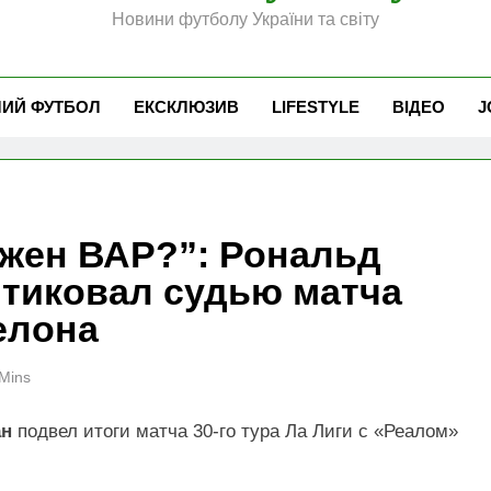
Новини футболу України та світу
ЧИЙ ФУТБОЛ
ЕКСКЛЮЗИВ
LIFESTYLE
ВІДЕО
J
ужен ВАР?”: Рональд
итиковал судью матча
елона
Mins
ан
подвел итоги матча 30-го тура Ла Лиги с «Реалом»