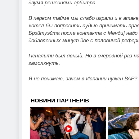
двумя решениями арбитра.
В первом тайме мы слабо играли и в атаке
хотел бы попросить судью принимать прав
Брэйтуэйта после контакта с Менди] надо
добавленных минут две с половиной рефер
Пенальти был явный. Но в очередной раз 
замолкнуть.
Я не понимаю, зачем в Испании нужен ВАР?