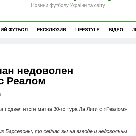
Новини футболу України та світу
ЧИЙ ФУТБОЛ
ЕКСКЛЮЗИВ
LIFESTYLE
ВІДЕО
J
ман недоволен
 с Реалом
s
ан
подвел итоги матча 30-го тура Ла Лиги с «Реалом»
з Барселоны, то сейчас вы на взводе и недовольны