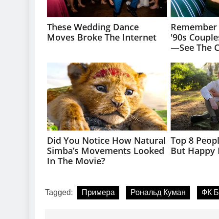
Tagged:
Примера
Рональд Куман
ФК Б