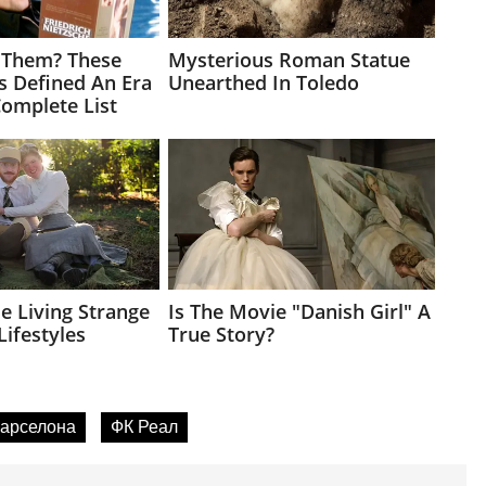
арселона
ФК Реал