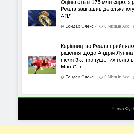
Оцінюють в 175 млн євро: зі
Реала зацікавив декілька клу
АПЛ
Бондар Олексій
6 Місяців Ago
Керівництво Реала прийняло
рішення щодо Андрія Луніна
після 3-х пропущених голів в
Ман Сіті
Бондар Олексій
6 Місяців Ago
Епоха Фут