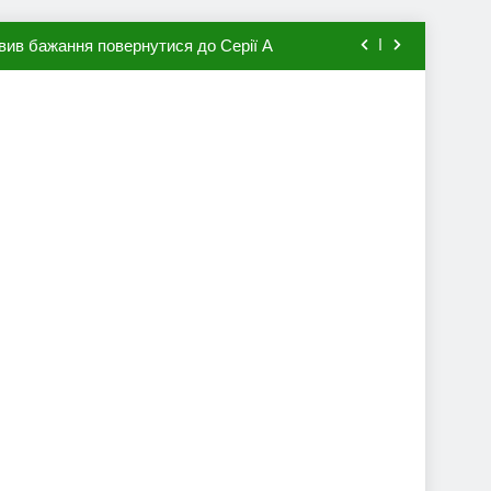
вив бажання повернутися до Серії А
мхена в ПСЖ: відома ціна трансфера
авця збірної Франції за 80 млн євро
ий до переходу в європейський клуб
вив бажання повернутися до Серії А
мхена в ПСЖ: відома ціна трансфера
авця збірної Франції за 80 млн євро