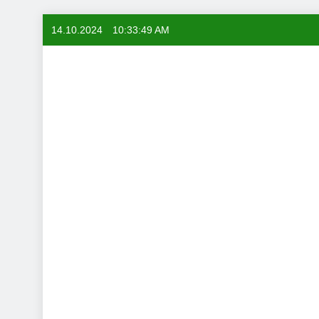
Skip
14.10.2024
10:33:50 AM
to
content