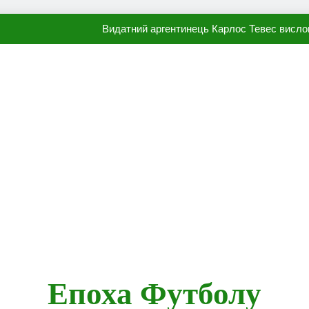
Видатний аргентинець Карлос Тевес висло
Наполі готовий продати Осі
ПСЖ близький до підписання гр
Олександр Караваєв назвав гравця Динамо, який готов
Видатний аргентинець Карлос Тевес висло
Наполі готовий продати Осі
ПСЖ близький до підписання гр
Епоха Футболу