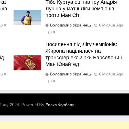
рка
Тібо Куртуа оцінив гру Андрія
бів
Луніна у матчі Ліги чемпіонів
проти Ман Сіті
Володимир Українець
6 Місяців Ago
0
0
Посилення під Лігу чемпіонів:
Жирона націлилася на
ід
трансфер екс-зірки Барселони і
Ман Юнайтед
Володимир Українець
6 Місяців Ago
0
0
болу 2024. Powered By
.
Епоха Футболу