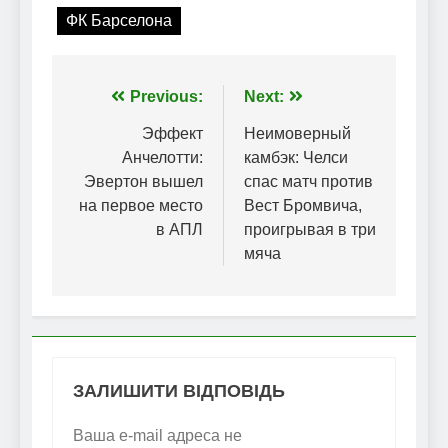
ФК Барселона
Навігація
Previous:
Next:
записів
Эффект
Неимоверный
Анчелотти:
камбэк: Челси
Эвертон вышел
спас матч против
на первое место
Вест Бромвича,
в АПЛ
проигрывая в три
мяча
ЗАЛИШИТИ ВІДПОВІДЬ
Ваша e-mail адреса не