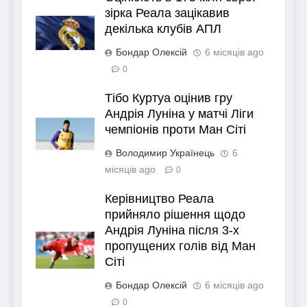
зірка Реала зацікавив
декілька клубів АПЛ
Бондар Олексій
6 місяців ago
0
Тібо Куртуа оцінив гру
Андрія Луніна у матчі Ліги
чемпіонів проти Ман Сіті
Володимир Українець
6
місяців ago
0
Керівництво Реала
прийняло рішення щодо
Андрія Луніна після 3-х
пропущених голів від Ман
Сіті
Бондар Олексій
6 місяців ago
0