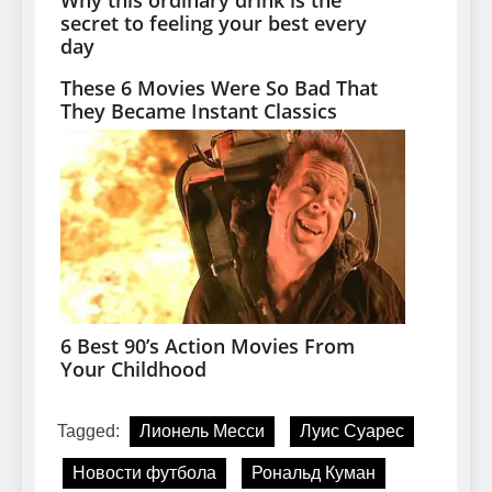
Tagged:
Лионель Месси
Луис Суарес
Новости футбола
Рональд Куман