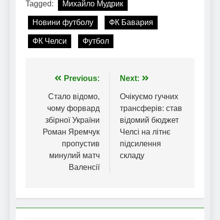
Tagged:
Михайло Мудрик
Новини футболу
ФК Бавария
ФК Челси
Футбол
Навігація
Previous:
Next:
записів
Стало відомо,
Очікуємо гучних
чому форвард
трансферів: став
збірної України
відомий бюджет
Роман Яремчук
Челсі на літнє
пропустив
підсилення
минулий матч
складу
Валенсії