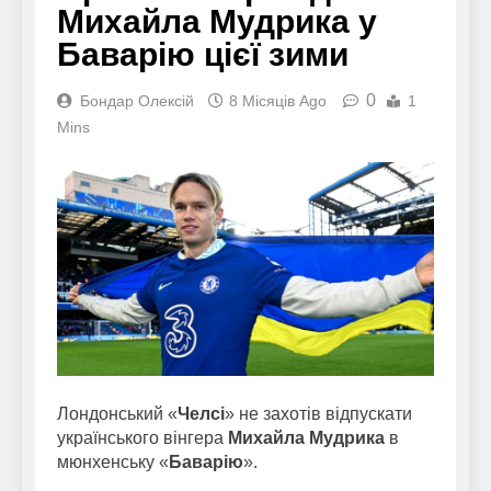
Михайла Мудрика у
Баварію цієї зими
0
Бондар Олексій
8 Місяців Ago
1
Mins
Лондонський «
Челсі
» не захотів відпускати
українського вінгера
Михайла Мудрика
в
мюнхенську «
Баварію
».