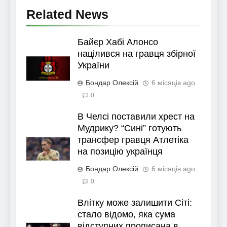
Related News
Байєр Хабі Алонсо
націлився на гравця збірної
України
Бондар Олексій
6 місяців ago
0
В Челсі поставили хрест на
Мудрику? “Сині” готують
трансфер гравця Атлетіка
на позицію українця
Бондар Олексій
6 місяців ago
0
Влітку може залишити Сіті:
стало відомо, яка сума
відступних прописана в