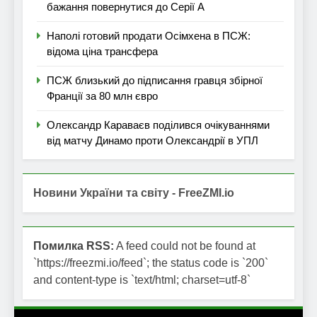
бажання повернутися до Серії А
Наполі готовий продати Осімхена в ПСЖ:
відома ціна трансфера
ПСЖ близький до підписання гравця збірної
Франції за 80 млн євро
Олександр Караваєв поділився очікуваннями
від матчу Динамо проти Олександрії в УПЛ
Новини України та світу - FreeZMI.io
Помилка RSS:
A feed could not be found at
`https://freezmi.io/feed`; the status code is `200`
and content-type is `text/html; charset=utf-8`