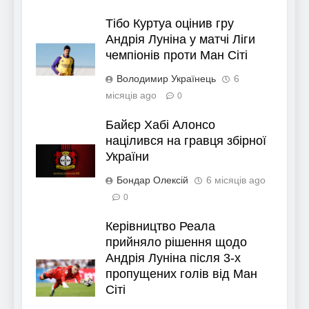
Тібо Куртуа оцінив гру
Андрія Луніна у матчі Ліги
чемпіонів проти Ман Сіті
Володимир Українець
6
місяців ago
0
Байєр Хабі Алонсо
націлився на гравця збірної
України
Бондар Олексій
6 місяців ago
0
Керівництво Реала
прийняло рішення щодо
Андрія Луніна після 3-х
пропущених голів від Ман
Сіті