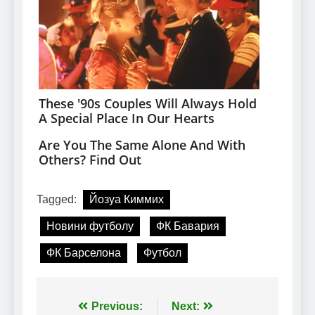
Tagged:
Йозуа Киммих
Новини футболу
ФК Бавария
ФК Барселона
Футбол
Навігація
Previous:
Next: