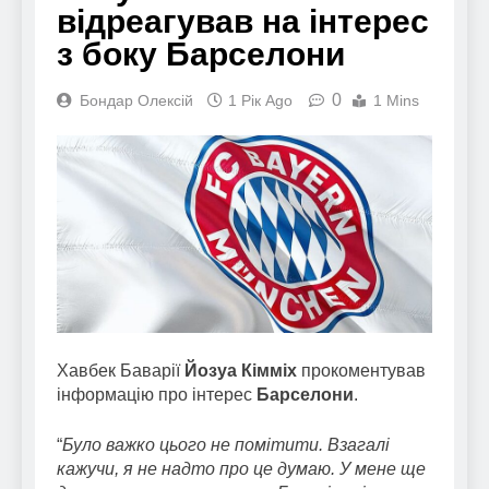
відреагував на інтерес
з боку Барселони
0
Бондар Олексій
1 Рік Ago
1 Mins
Хавбек Баварії
Йозуа Кімміх
прокоментував
інформацію про інтерес
Барселони
.
“
Було важко цього не помітити. Взагалі
кажучи, я не надто про це думаю. У мене ще