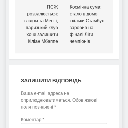
записів
ПСЖ
Космічна сума:
розвалюється:
стало відомо,
слідом за Мессі,
скільки Стамбул
паризький клуб
заробив на
хоче залишити
фіналі Ліги
Кіліан Мбаппе
чемпіонів
ЗАЛИШИТИ ВІДПОВІДЬ
Ваша e-mail адреса не
оприлюднюватиметься.
Обов’язкові
поля позначені
*
Коментар
*