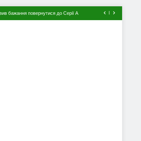
вив бажання повернутися до Серії А
мхена в ПСЖ: відома ціна трансфера
авця збірної Франції за 80 млн євро
ий до переходу в європейський клуб
вив бажання повернутися до Серії А
мхена в ПСЖ: відома ціна трансфера
авця збірної Франції за 80 млн євро