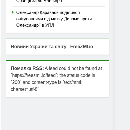
Франції за 80 млн євро
Олександр Караваєв поділився
очікуваннями від матчу Динамо проти
Олександрії в УПЛ
Новини України та світу - FreeZMI.io
Помилка RSS:
A feed could not be found at
`https://freezmi.io/feed`; the status code is
`200` and content-type is `text/html;
charset=utf-8`