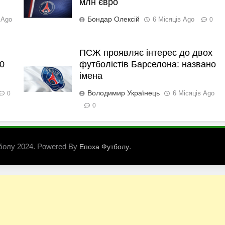
млн євро
Бондар Олексій
 Ago
6 Місяців Ago
0
ПСЖ проявляє інтерес до двох
0
футболістів Барселона: названо
імена
Володимир Українець
6 Місяців Ago
0
0
болу 2024. Powered By
.
Епоха Футболу