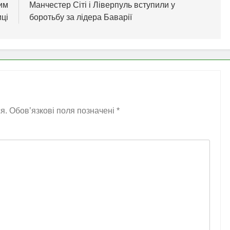
им
Манчестер Сіті і Ліверпуль вступили у
иці
боротьбу за лідера Баварії
я.
Обов’язкові поля позначені
*