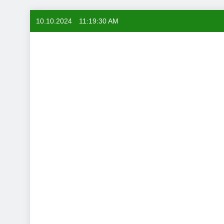
Skip
10.10.2024
11:19:31 AM
to
content