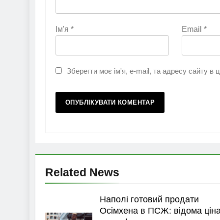
Ім'я
*
Email
*
Зберегти моє ім'я, e-mail, та адресу сайту в
Related News
Наполі готовий продати
Осімхена в ПСЖ: відома цін