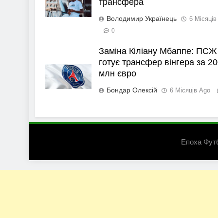
трансфера
Володимир Українець
6 Місяців
0
Заміна Кіліану Мбаппе: ПСЖ
готує трансфер вінгера за 20
млн євро
Бондар Олексій
6 Місяців Ago
Епоха Фут