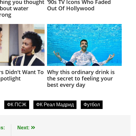
ФК ПСЖ
ФК Реал Мадрид
Футбол
s:
Next: