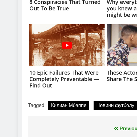
Tagged:
Килиан Мбаппе
Новини футболу
Навігація
Previou