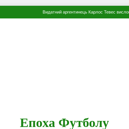
Видатний аргентинець Карлос Тевес висло
Наполі готовий продати Осі
ПСЖ близький до підписання гр
Олександр Караваєв назвав гравця Динамо, який готов
Видатний аргентинець Карлос Тевес висло
Наполі готовий продати Осі
ПСЖ близький до підписання гр
Епоха Футболу