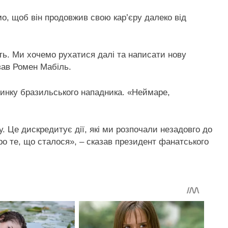
, щоб він продовжив свою кар’єру далеко від
ть. Ми хочемо рухатися далі та написати нову
азав Ромен Мабіль.
динку бразильського нападника. «Неймаре,
. Це дискредитує дії, які ми розпочали незадовго до
ро те, що сталося», – сказав президент фанатського