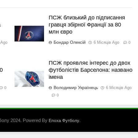
ПСЖ близький до підписання
а
гравця збірної Франції за 80
млн євро
Бондар Олексій
 Ago
6 Місяців Ago
0
ПСЖ проявляє інтерес до двох
0
футболістів Барселона: названо
імена
Володимир Українець
6 Місяців Ago
0
0
болу 2024. Powered By
.
Епоха Футболу