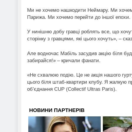
Ми не хочемо нашкодити Неймару. Ми хочемо
Парижа. Ми хочемо перейти до іншої епохи.
У нинішню добу гравці роблять все, що хочу
сторінку з гравцями, які цього хочуть», – ск
Але водночас Мабіль засудив акцію біля бу
забирайся!» – кричали фанати.
«Не схвалюю подію. Це не акція нашого гурту
цього біля штаб-квартири клубу. Я жалкую п
об’єднання CUP (Collectif Ultras Paris).