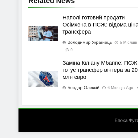
Related News
Наполі готовий продати
Осімхена в ПСЖ: відома цін
трансфера
Володимир Українець
6 Місяців
0
Заміна Кіліану Мбаппе: ПСЖ
готує трансфер вінгера за 20
млн євро
Бондар Олексій
6 Місяців Ago
Епоха Фут