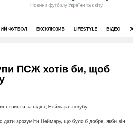
Новини футболу України та світу
ЧИЙ ФУТБОЛ
ЕКСКЛЮЗИВ
LIFESTYLE
ВІДЕО
J
упи ПСЖ хотів би, щоб
у
словився за відхід Неймара з клубу.
о дати зрозуміти Неймару, що було б добре, якби він