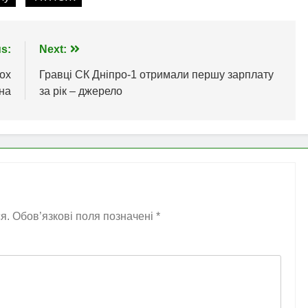
s:
Next:
ох
Гравці СК Дніпро-1 отримали першу зарплату
ина
за рік – джерело
я.
Обов’язкові поля позначені
*