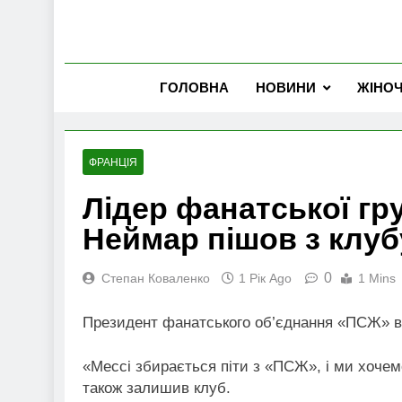
ГОЛОВНА
НОВИНИ
ЖІНО
ФРАНЦІЯ
Лідер фанатської гр
Неймар пішов з клуб
0
Степан Коваленко
1 Рік Ago
1 Mins
Президент фанатського об’єднання «ПСЖ» ви
«Мессі збирається піти з «ПСЖ», і ми хочем
також залишив клуб.