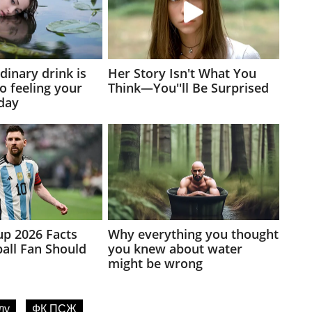
лу
ФК ПСЖ