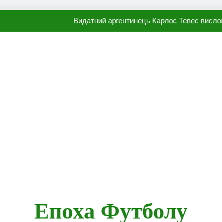
Видатний аргентинець Карлос Тевес висло
Наполі готовий продати Осі
ПСЖ близький до підписання гр
Олександр Караваєв назвав гравця Динамо, який готов
Видатний аргентинець Карлос Тевес висло
Наполі готовий продати Осі
ПСЖ близький до підписання гр
Епоха Футболу