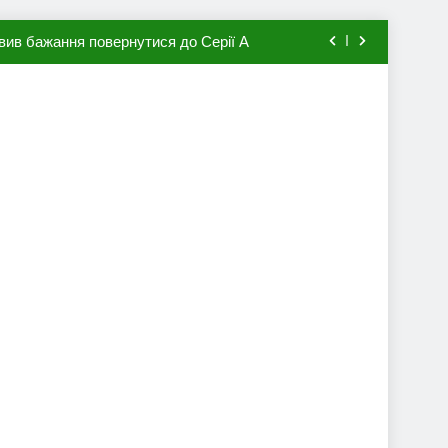
вив бажання повернутися до Серії А
мхена в ПСЖ: відома ціна трансфера
авця збірної Франції за 80 млн євро
ий до переходу в європейський клуб
вив бажання повернутися до Серії А
мхена в ПСЖ: відома ціна трансфера
авця збірної Франції за 80 млн євро