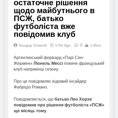
остаточне рішення
щодо майбутнього в
ПСЖ, батько
футболіста вже
повідомив клуб
0
Бондар Олексій
1 Рік Ago
1 Mins
Аргентинський форвард «Парі Сен-
Жермен»
Ліонель Мессі
покине французький
клуб наприкінці сезону.
Про це повідомляє відомий інсайдер
Фабріціо Романо.
Повідомляється, що
батько Лео Хорхе
повідомив про рішення футболіста «ПСЖ»
ще місяць тому
.