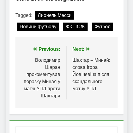
Tagged:
Лионель Месси
Новини футболу
ФК ПСЖ
Футбол
Навігація
Previous:
Next:
записів
Володимир
Шахтар – Минай:
Шаран
слова Ігора
прокоментував
Йовічевіча після
поразку Миная у
скандального
матчі УПЛ проти
матчу УПЛ
Шахтаря