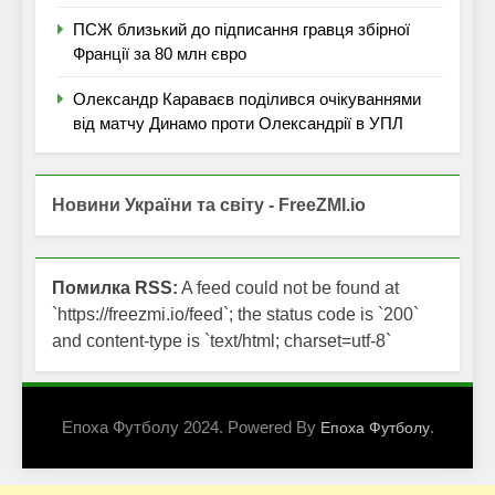
ПСЖ близький до підписання гравця збірної
Франції за 80 млн євро
Олександр Караваєв поділився очікуваннями
від матчу Динамо проти Олександрії в УПЛ
Новини України та світу - FreeZMI.io
Помилка RSS:
A feed could not be found at
`https://freezmi.io/feed`; the status code is `200`
and content-type is `text/html; charset=utf-8`
Епоха Футболу 2024. Powered By
.
Епоха Футболу