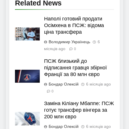
Related News
Наполі готовий продати
Осімхена в ПСЖ: відома
ціна трансфера
Володимир Українець
6
місяців ago
0
ПСЖ близький до
підписання гравця збірної
Франції за 80 млн євро
Бондар Олексій
6 місяців ago
0
Заміна Кіліану Мбаппе: ПСЖ
готує трансфер вінгера за
200 млн євро
Бондар Олексій
6 місяців ago