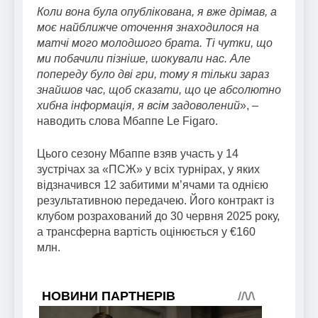
Коли вона була опублікована, я вже дрімав, а
моє найближче оточення знаходилося на
матчі мого молодшого брата. Ті чутки, що
ми побачили пізніше, шокували нас. Але
попереду було дві гри, тому я тільки зараз
знайшов час, щоб сказати, що це абсолютно
хибна інформація, я всім задоволений
», –
наводить слова Мбаппе Le Figaro.
Цього сезону Мбаппе взяв участь у 14
зустрічах за «ПСЖ» у всіх турнірах, у яких
відзначився 12 забитими м’ячами та однією
результативною передачею. Його контракт із
клубом розрахований до 30 червня 2025 року,
а трансферна вартість оцінюється у €160
млн.