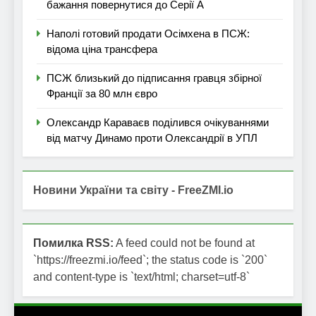
бажання повернутися до Серії А
Наполі готовий продати Осімхена в ПСЖ:
відома ціна трансфера
ПСЖ близький до підписання гравця збірної
Франції за 80 млн євро
Олександр Караваєв поділився очікуваннями
від матчу Динамо проти Олександрії в УПЛ
Новини України та світу - FreeZMI.io
Помилка RSS:
A feed could not be found at
`https://freezmi.io/feed`; the status code is `200`
and content-type is `text/html; charset=utf-8`