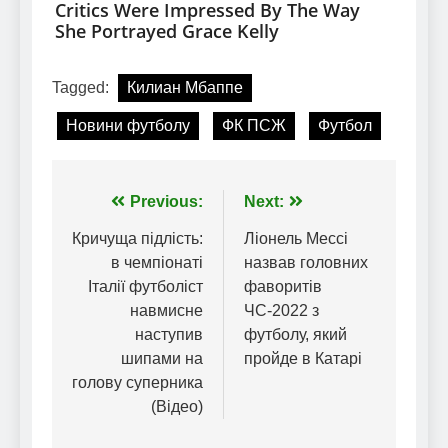
Tagged:
Килиан Мбаппе
Новини футболу
ФК ПСЖ
Футбол
Навігація
Previous:
Next:
записів
Кричуща підлість:
Ліонель Мессі
в чемпіонаті
назвав головних
Італії футболіст
фаворитів
навмисне
ЧС-2022 з
наступив
футболу, який
шипами на
пройде в Катарі
голову суперника
(Відео)