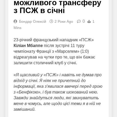
можливого трансферу
з ПСЖ в січні
0
Бондар Олексій
2 Роки Ago
1
Mins
23-річний французький нападник «ПСЖ»
Кіліан Мбаппе
після зустрічі 11 туру
чемпіонату Франції з «Марселем» (1:0)
відреагував на чутки про те, що він бажає
залишити столичний клуб у січні.
«
Я щасливий у «ПСЖ» і навіть не думав про
відхід у січні. Я ніяк не причетний до
інформації, яка з’явилася ввечері перед грою
з «Бенфікою», і був також шокований нею.
Завжди знайдуться люди, які звинуватить
мене в чомусь, але щодо цієї теми я в ній не
замішаний.