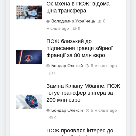
Осімхена в ПСЖ: відома
ціна трансфера
Володимир Українець
6
місяців ago
0
ПСЖ близький до
підписання гравця збірної
Франції за 80 млн євро
Бондар Олексій
6 місяців ago
0
Заміна Кіліану Мбаппе: ПСЖ
готує трансфер вінгера за
200 млн євро
Бондар Олексій
6 місяців ago
0
ПСЖ проявляє інтерес до