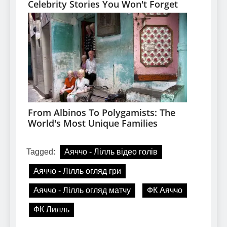
Tagged:
Аяччо - Лілль відео голів
Аяччо - Лілль огляд гри
Аяччо - Лілль огляд матчу
ФК Аяччо
ФК Лилль