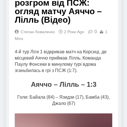
розгром від ПСЖ:
огляд матчу Аяччо –
Лілль (Відео)
0
Степан Коваленко
2 Роки Ago
1
Mins
4-й тур Ліги 1 відкривав матч на Корсиці, де
місцевий Аяччо приймав Лілль. Команда
Паулу Фонсеки в минулому турі вдома
зганьбилась в грі з ПСЖ (1:7).
Аяччо – Лілль – 1:3
Голи: Байала (84) – Язидзи (17), Бамба (43),
Джало (67)