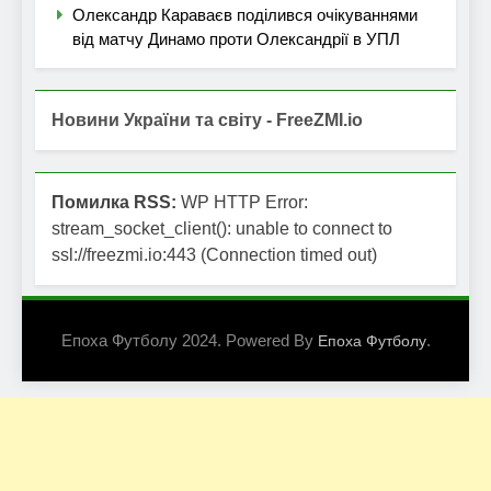
Олександр Караваєв поділився очікуваннями
від матчу Динамо проти Олександрії в УПЛ
Новини України та світу - FreeZMI.io
Помилка RSS:
WP HTTP Error:
stream_socket_client(): unable to connect to
ssl://freezmi.io:443 (Connection timed out)
Епоха Футболу 2024. Powered By
.
Епоха Футболу