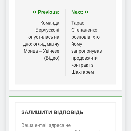
Навігація
Previous:
Next:
записів
Команда
Тарас
Берлусконі
Степаненко
опустилась на
розповів, хто
дно: огляд матчу
йому
Монца – Удінезе
запропонував
(Відео)
продовжити
контракт з
Шахтарем
ЗАЛИШИТИ ВІДПОВІДЬ
Ваша e-mail адреса не