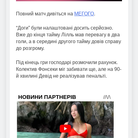
Повний матч дивіться на
МЕГОГО
.
“Доги” були налаштовані досить серйозно.
Вже до кінця тайму Лілль мав перевагу в два
голи, а в середині другого тайму довів справу
до розгрому.
Під кінець гри господарі розмочили рахунок.
Колектив Фонсеки міг забивати ще, але на 90-
й хвилині Девід не реалізував пенальті.