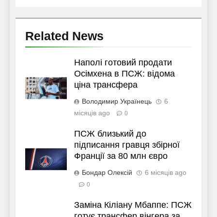
Related News
Наполі готовий продати
Осімхена в ПСЖ: відома
ціна трансфера
Володимир Українець
6
місяців ago
0
ПСЖ близький до
підписання гравця збірної
Франції за 80 млн євро
Бондар Олексій
6 місяців ago
0
Заміна Кіліану Мбаппе: ПСЖ
готує трансфер вінгера за