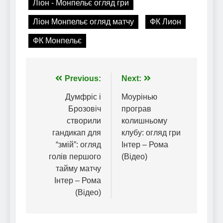
Ліон - Монпельє огляд гри
Ліон Монпельє огляд матчу
ФК Лион
ФК Монпельє
Навігація
Previous:
Next:
записів
Думфріс і
Моурінью
Брозовіч
програв
створили
колишньому
гандикап для
клубу: огляд гри
“змій”: огляд
Інтер – Рома
голів першого
(Відео)
тайму матчу
Інтер – Рома
(Відео)