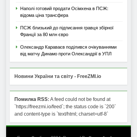
Наполі готовий продати Осімхена в ПСЖ:
відома ціна трансфера
ПСЖ близький до підписання гравця збірної
Франції за 80 млн євро
Олександр Караваєв поділився очікуваннями
від матчу Динамо проти Олександрії в УПЛ
Новини України та світу - FreeZMI.io
Помилка RSS:
A feed could not be found at
`https://freezmi.io/feed`; the status code is `200`
and content-type is `text/html; charset=utf-8`