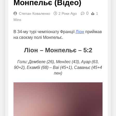
Монпельє (Відео)
0
Степан Коваленко
2 Роки Ago
1
Mins
В 34-му турі чемпіонату Франції
Ліон
приймав
на своєму полі Монпельє.
Ліон – Монпельє – 5:2
Голи: Дембеле (26), Мендес (43), Ауар (63,
90+2), Екамбі (68) – Ваі (45+1), Саваньє (45+4
пен)