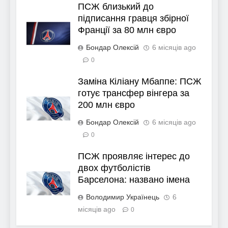
ПСЖ близький до
підписання гравця збірної
Франції за 80 млн євро
Бондар Олексій
6 місяців ago
0
Заміна Кіліану Мбаппе: ПСЖ
готує трансфер вінгера за
200 млн євро
Бондар Олексій
6 місяців ago
0
ПСЖ проявляє інтерес до
двох футболістів
Барселона: названо імена
Володимир Українець
6
місяців ago
0