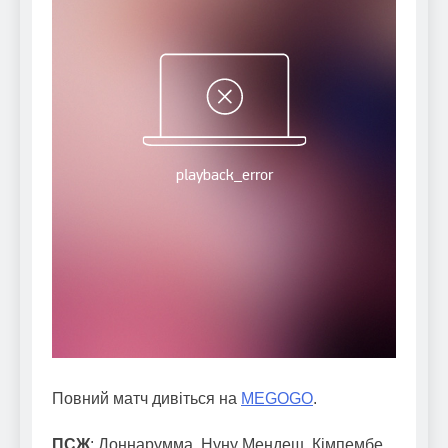
Повний матч дивіться на
MEGOGO
.
ПСЖ
: Доннарумма, Нуну Мендеш, Кімпембе,