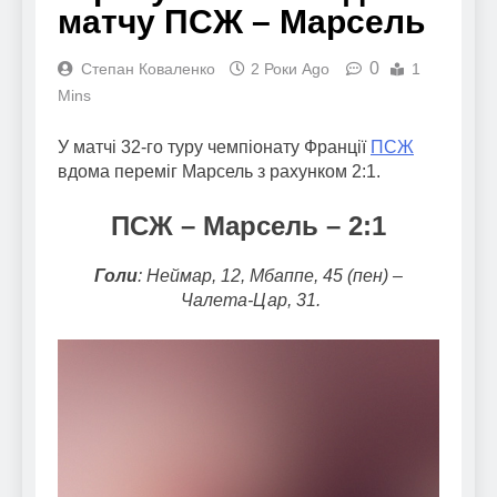
матчу ПСЖ – Марсель
0
Степан Коваленко
2 Роки Ago
1
Mins
У матчі 32-го туру чемпіонату Франції
ПСЖ
вдома переміг Марсель з рахунком 2:1.
ПСЖ – Марсель – 2:1
Голи
: Неймар, 12, Мбаппе, 45 (пен) –
Чалета-Цар, 31.