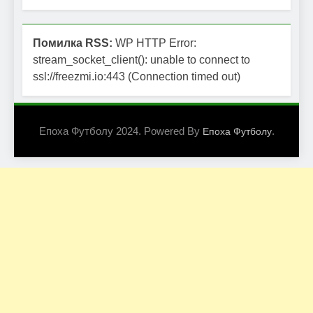
Помилка RSS:
WP HTTP Error:
stream_socket_client(): unable to connect to
ssl://freezmi.io:443 (Connection timed out)
Епоха Футболу 2024. Powered By
.
Епоха Футболу