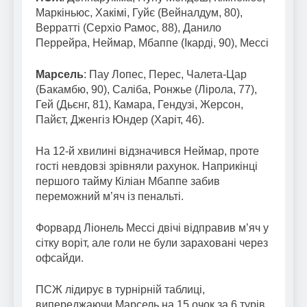
Маркіньюс, Хакімі, Гуйє (Вейналдум, 80),
Верратті (Серхіо Рамос, 88), Данило
Перрейра, Неймар, Мбаппе (Ікарді, 90), Мессі
Марсель
: Пау Лопес, Перес, Чалета-Цар
(Бакамбю, 90), Саліба, Ронжье (Лірола, 77),
Гей (Дьєнг, 81), Камара, Гендузі, Жерсон,
Пайєт, Дженгіз Юндер (Харіт, 46).
На 12-й хвилині відзначився Неймар, проте
гості невдовзі зрівняли рахунок. Наприкінці
першого тайму Кіліан Мбаппе забив
переможний м’яч із пенальті.
Форвард Ліонель Мессі двічі відправив м’яч у
сітку воріт, але голи не були зараховані через
офсайди.
ПСЖ лідирує в турнірній таблиці,
випереджаючи Марсель на 15 очок за 6 турів