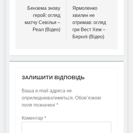
записів
Бензема знову
Ярмоленко
герой: огляд
хвилин не
матчу Севілья –
отримав: огляд
Реал (Відео)
гри Вест Хем –
Бернлі (Відео)
ЗАЛИШИТИ ВІДПОВІДЬ
Ваша e-mail адреса не
оприлюднюватиметься.
Обов’язкові
поля позначені
*
Коментар
*