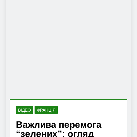
ВІДЕО
ФРАНЦІЯ
Важлива перемога
“зелених”: огляд