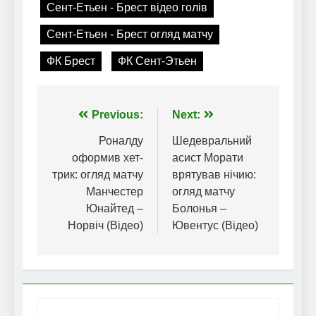
Сент-Етьен - Брест відео голів
Сент-Етьен - Брест огляд матчу
ФК Брест
ФК Сент-Этьен
Навігація
Previous:
Next:
записів
Роналду
Шедевральний
оформив хет-
асист Морати
трик: огляд матчу
врятував нічию:
Манчестер
огляд матчу
Юнайтед –
Болонья –
Норвіч (Відео)
Ювентус (Відео)