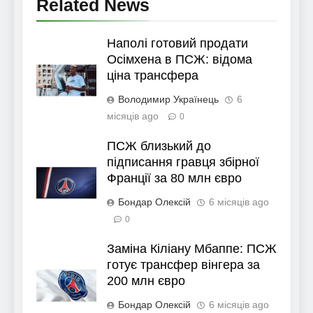
Related News
Наполі готовий продати
Осімхена в ПСЖ: відома
ціна трансфера
Володимир Українець
6
місяців ago
0
ПСЖ близький до
підписання гравця збірної
Франції за 80 млн євро
Бондар Олексій
6 місяців ago
0
Заміна Кіліану Мбаппе: ПСЖ
готує трансфер вінгера за
200 млн євро
Бондар Олексій
6 місяців ago