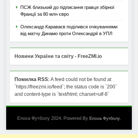
ПСЖ близький до підписання гравця збірної
Франції за 80 млн євро
Олександр Караваєв поділився очікуваннями
від матчу Динамо проти Олександрії в УПЛ
Новини України та світу - FreeZMI.io
Помилка RSS:
A feed could not be found at
`https://freezmi.io/feed`; the status code is `200`
and content-type is `text/html; charset=utf-8`
Епоха Футболу 2024. Powered By
.
Епоха Футболу