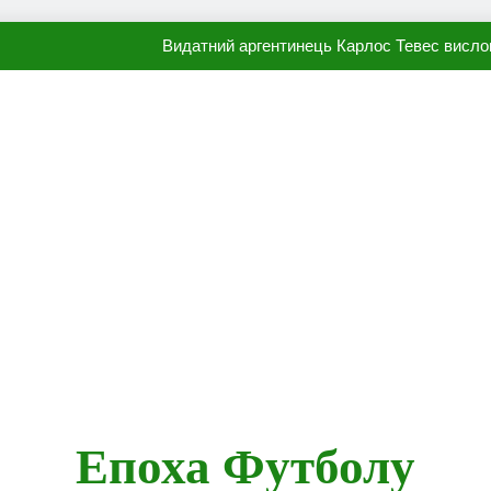
Видатний аргентинець Карлос Тевес висло
Наполі готовий продати Осі
ПСЖ близький до підписання гр
Олександр Караваєв назвав гравця Динамо, який готов
Видатний аргентинець Карлос Тевес висло
Наполі готовий продати Осі
ПСЖ близький до підписання гр
Епоха Футболу