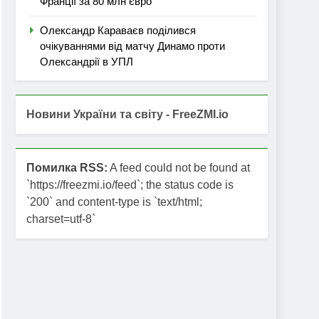
Франції за 80 млн євро
Олександр Караваєв поділився
очікуваннями від матчу Динамо проти
Олександрії в УПЛ
Новини України та світу - FreeZMI.io
Помилка RSS:
A feed could not be found at
`https://freezmi.io/feed`; the status code is
`200` and content-type is `text/html;
charset=utf-8`