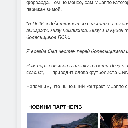
форварда. Тем не менее, сам Мбаппе катего
парижан зимой.
“
В ПСЖ я действительно счастлив и законч
выиграть Лигу чемпионов, Лигу 1 и Кубок
болельщиков ПСЖ.
Я всегда был честен перед болельщиками и
Нам пора повысить планку и взять Лигу 
сезона
“, — приводит слова футболиста CNN
Напомним, что нынешний контракт Мбаппе с