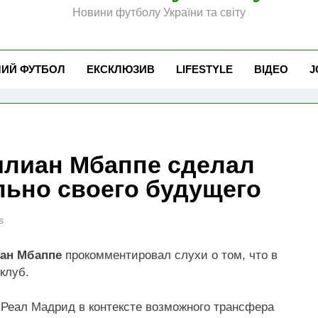
Новини футболу України та світу
ЧИЙ ФУТБОЛ
ЕКСКЛЮЗИВ
LIFESTYLE
ВІДЕО
J
илиан Мбаппе сделал
льно своего будущего
s
ан Мбаппе
прокомментировал слухи о том, что в
клуб.
я Реал Мадрид в контексте возможного трансфера