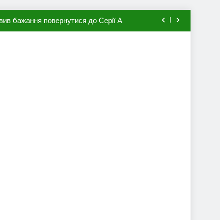
вив бажання повернутися до Серії А
мхена в ПСЖ: відома ціна трансфера
авця збірної Франції за 80 млн євро
ий до переходу в європейський клуб
вив бажання повернутися до Серії А
мхена в ПСЖ: відома ціна трансфера
авця збірної Франції за 80 млн євро