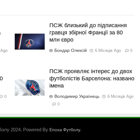
ПСЖ близький до підписання
а
гравця збірної Франції за 80
млн євро
Бондар Олексій
 Ago
6 Місяців Ago
0
ПСЖ проявляє інтерес до двох
0
футболістів Барселона: названо
імена
Володимир Українець
6 Місяців Ago
0
0
болу 2024. Powered By
.
Епоха Футболу