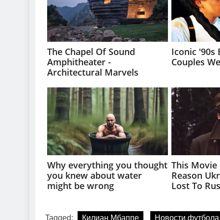
Tagged:
Килиан Мбаппе
Новости футбола