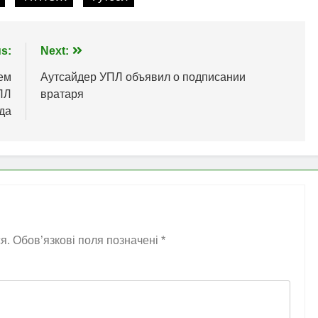
s:
Next:
ем
Аутсайдер УПЛ объявил о подписании
ПЛ
вратаря
да
я.
Обов’язкові поля позначені
*