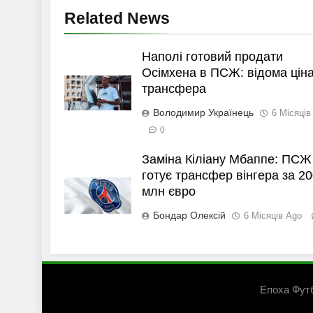
Related News
Наполі готовий продати
Осімхена в ПСЖ: відома цін
трансфера
Володимир Українець
6 Місяців
0
Заміна Кіліану Мбаппе: ПСЖ
готує трансфер вінгера за 20
млн євро
Бондар Олексій
6 Місяців Ago
Епоха Фут