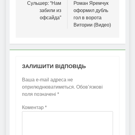
записів
Сульшер: “Нам
Роман Яремчук
забили из
оформил дубль
офсайда”
гол в ворота
Витории (Видео)
ЗАЛИШИТИ ВІДПОВІДЬ
Ваша e-mail адреса не
оприлюднюватиметься.
Обов’язкові
поля позначені
*
Коментар
*