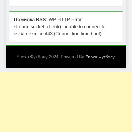
Помилка RSS:
WP HTTP Error:
stream_socket_client(): unable to connect to
ssl://freezmi.io:443 (Connection timed out)
Епоха Футболу 2024. Powered By
.
Епоха Футболу