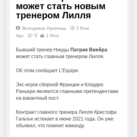
может стать новым
тренером Лилля
Володимир Українець
3 Роки
0
Ago
1 Mins
Бывший тренер Ниццы
Патрик Виейра
может стать главным тренером Лилля.
Об этом сообщает L’Equipe.
Экс-игрок сборной Франции и Клаудио
Раньери являются главными претендентами
на вакантный пост.
Контракт главного тренера Лилля Кристофа
Гальтье истекает в июне 2021 года. Он уже
объявил, что покинет команду.