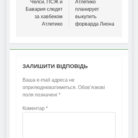
записів
Челси, ПСЖ и
Атлетико
Бавария следят
планирует
за хавбеком
выкупить
Атлетико
форварда Лиона
ЗАЛИШИТИ ВІДПОВІДЬ
Ваша e-mail адреса не
оприлюднюватиметься.
Обов’язкові
поля позначені
*
Коментар
*