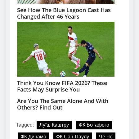
Tagged:
Луїш Каштру
ФК Ботафого
ФК Динамо
ФК Сан-Паулу
Че Че