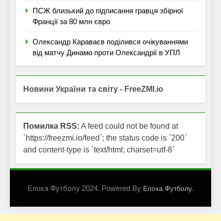
ПСЖ близький до підписання гравця збірної
Франції за 80 млн євро
Олександр Караваєв поділився очікуваннями
від матчу Динамо проти Олександрії в УПЛ
Новини України та світу - FreeZMI.io
Помилка RSS:
A feed could not be found at
`https://freezmi.io/feed`; the status code is `200`
and content-type is `text/html; charset=utf-8`
Епоха Футболу 2024. Powered By
.
Епоха Футболу