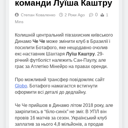
команди Луїша Каштру
0
Степан Коваленко
2 Роки Ago
1
Mins
Колишній центральний півзахисник київського
Динамо
Че Че
може змінити клуб в Бразилії і
посилити Ботафого, яке нещодавно очолив
екс-наставник Шахтаря
Луїш Каштру
. 29-
річний футболіст належить Сан-Паулу, але
грає за Атлетіко Мінейро на правах оренди.
Про можливий трансфер повідомляє сайт
Globo
. Ботафого намагаєтся встигнути
оформити всі деталі до дедлайну.
Че Че прийшов в Динамо літом 2018 року, але
закріпитись в “біло-синіх” не зміг. В УПЛ він
провів 16 матчів за сезон. Український клуб
заплатив за нього 4,8 мільйонів, а продав