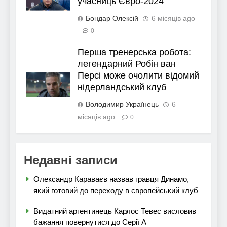
учасниць Євро-2024
Бондар Олексій
6 місяців ago
0
Перша тренерська робота:
легендарний Робін ван
Персі може очолити відомий
нідерландський клуб
Володимир Українець
6
місяців ago
0
Недавні записи
Олександр Караваєв назвав гравця Динамо,
який готовий до переходу в європейський клуб
Видатний аргентинець Карлос Тевес висловив
бажання повернутися до Серії А