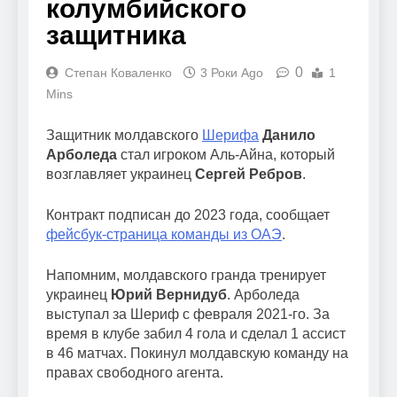
колумбийского
защитника
0
Степан Коваленко
3 Роки Ago
1
Mins
Защитник молдавского
Шерифа
Данило
Арболеда
стал игроком Аль-Айна, который
возглавляет украинец
Сергей Ребров
.
Контракт подписан до 2023 года, сообщает
фейсбук-страница команды из ОАЭ
.
Напомним, молдавского гранда тренирует
украинец
Юрий Вернидуб
. Арболеда
выступал за Шериф с февраля 2021-го. За
время в клубе забил 4 гола и сделал 1 ассист
в 46 матчах. Покинул молдавскую команду на
правах свободного агента.