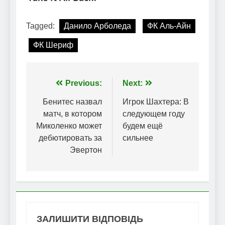
Tagged:
Данило Арболеда
ФК Аль-Айн
ФК Шериф
Навігація
Previous:
Next:
записів
Бенитес назвал
Игрок Шахтера: В
матч, в котором
следующем году
Миколенко может
будем ещё
дебютировать за
сильнее
Эвертон
ЗАЛИШИТИ ВІДПОВІДЬ