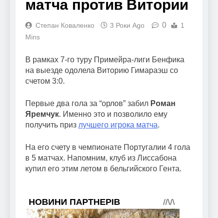
матча против Витории
0
Степан Коваленко
3 Роки Ago
1
Mins
В рамках 7-го туру Примейра-лиги Бенфика
на выезде одолела Виторию Гимараэш со
счетом 3:0.
Первые два гола за “орлов” забил
Роман
Яремчук
. Именно это и позволило ему
получить приз
лучшего игрока матча
.
На его счету в чемпионате Португалии 4 гола
в 5 матчах. Напомним, клуб из Лиссабона
купил его этим летом в бельгийского Гента.