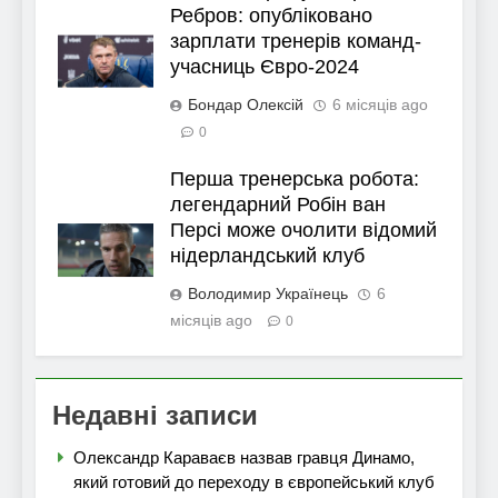
Ребров: опубліковано
зарплати тренерів команд-
учасниць Євро-2024
Бондар Олексій
6 місяців ago
0
Перша тренерська робота:
легендарний Робін ван
Персі може очолити відомий
нідерландський клуб
Володимир Українець
6
місяців ago
0
Недавні записи
Олександр Караваєв назвав гравця Динамо,
який готовий до переходу в європейський клуб