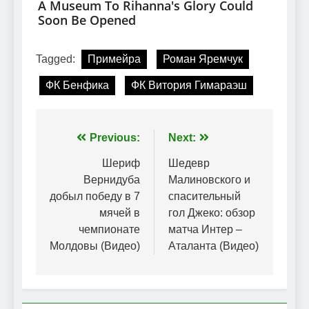
Tagged:
Примейра
Роман Яремчук
ФК Бенфика
ФК Витория Гимараэш
Навігація
Previous:
Next:
записів
Шериф
Шедевр
Вернидуба
Малиновского и
добыл победу в 7
спасительный
мячей в
гол Джеко: обзор
чемпионате
матча Интер –
Молдовы (Видео)
Аталанта (Видео)