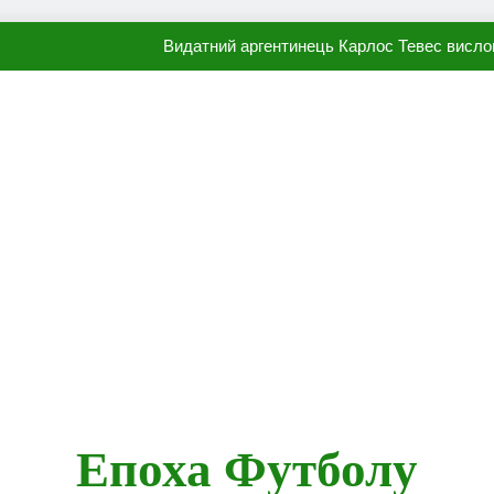
Видатний аргентинець Карлос Тевес висло
Наполі готовий продати Осі
ПСЖ близький до підписання гр
Олександр Караваєв назвав гравця Динамо, який готов
Видатний аргентинець Карлос Тевес висло
Наполі готовий продати Осі
ПСЖ близький до підписання гр
Епоха Футболу