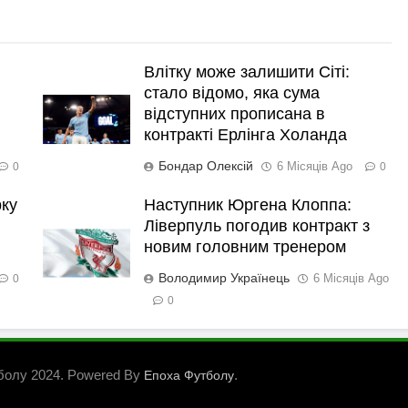
Влітку може залишити Сіті:
стало відомо, яка сума
відступних прописана в
контракті Ерлінга Холанда
Бондар Олексій
6 Місяців Ago
0
0
рку
Наступник Юргена Клоппа:
Ліверпуль погодив контракт з
новим головним тренером
Володимир Українець
6 Місяців Ago
0
0
болу 2024. Powered By
.
Епоха Футболу