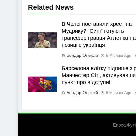
Related News
В Челсі поставили хрест на
Мудрику? “Сині” готують
трансфер гравця Атлетіка на
позицію українця
Бондар Олексій
6 Місяців Ago
Барселона влітку підпише зі
Манчестер Сіті, активувавши
пункт про відступні
Бондар Олексій
6 Місяців Ago
Епоха Фут