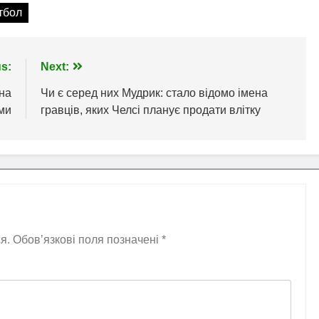
тбол
s:
Next:
на
Чи є серед них Мудрик: стало відомо імена
ми
гравців, яких Челсі планує продати влітку
я.
Обов’язкові поля позначені
*