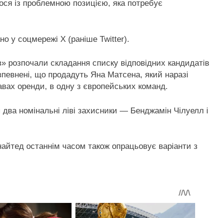
ося із проблемною позицією, яка потребує
о у соцмережі Х (раніше Twitter).
» розпочали складання списку відповідних кандидатів
впевнені, що продадуть Яна Матсена, який наразі
вах оренди, в одну з європейських команд.
 два номінальні ліві захисники — Бенджамін Чілуелл і
айтед останнім часом також опрацьовує варіанти з