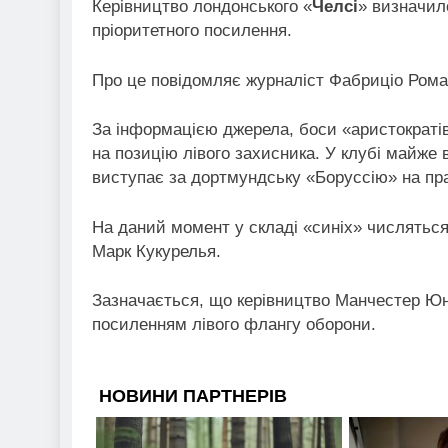
Керівництво лондонського «
Челсі
» визначил
пріоритетного посилення.
Про це повідомляє журналіст Фабриціо Роман
За інформацією джерела, боси «аристократів
на позицію лівого захисника. У клубі майже 
виступає за дортмундську «Боруссію» на пра
На даний момент у складі «синіх» числяться
Марк Кукурелья.
Зазначається, що керівництво Манчестер Юн
посиленням лівого флангу оборони.