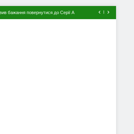
вив бажання повернутися до Серії А
мхена в ПСЖ: відома ціна трансфера
авця збірної Франції за 80 млн євро
ий до переходу в європейський клуб
вив бажання повернутися до Серії А
мхена в ПСЖ: відома ціна трансфера
авця збірної Франції за 80 млн євро