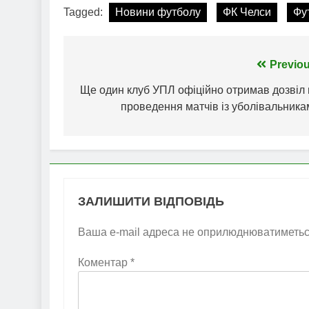
Tagged:
Новини футболу
ФК Челси
Фу
Навігація
Previou
записів
Ще один клуб УПЛ офіційно отримав дозвіл 
проведення матчів із уболівальника
ЗАЛИШИТИ ВІДПОВІДЬ
Ваша e-mail адреса не оприлюднюватиметьс
Коментар
*