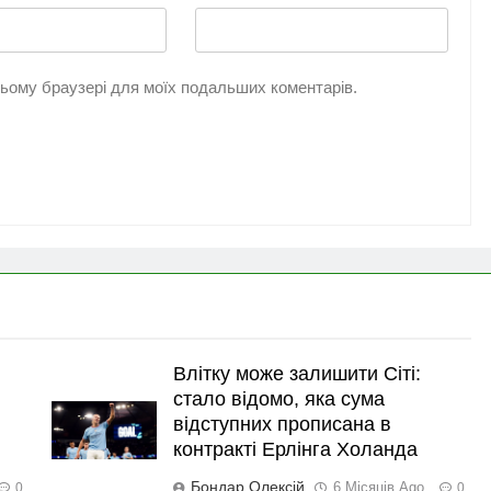
 цьому браузері для моїх подальших коментарів.
Влітку може залишити Сіті:
стало відомо, яка сума
відступних прописана в
контракті Ерлінга Холанда
Бондар Олексій
6 Місяців Ago
0
0