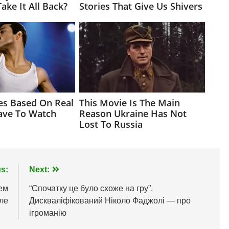
s:
Next:
ем
“Спочатку це було схоже на гру”.
ле
Дискваліфікований Ніколо Фаджолі — про
ігроманію