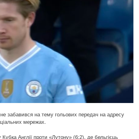
йне забавився на тему гольових передач на адресу
оціальних мережах.
Кубка Англії проти «Лутону» (6:2), де бельгієць