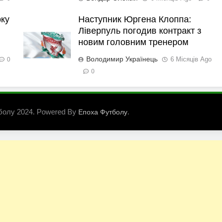
рку
Наступник Юргена Клоппа:
Ліверпуль погодив контракт з
новим головним тренером
Володимир Українець
6 Місяців Ago
0
0
болу 2024. Powered By
.
Епоха Футболу