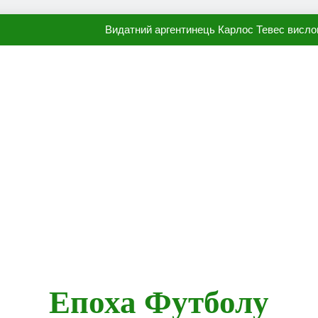
Видатний аргентинець Карлос Тевес висло
Наполі готовий продати Осі
ПСЖ близький до підписання гр
Олександр Караваєв назвав гравця Динамо, який готов
Видатний аргентинець Карлос Тевес висло
Наполі готовий продати Осі
ПСЖ близький до підписання гр
Епоха Футболу