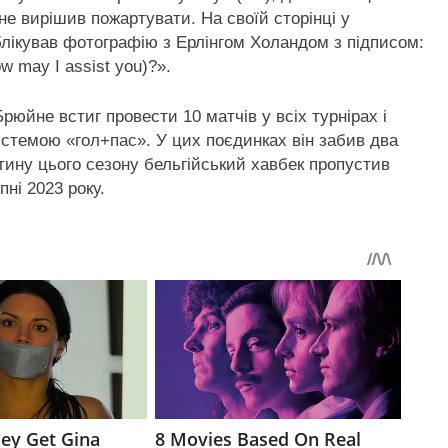
е вирішив пожартувати. На своїй сторінці у
публікував фотографію з Ерлінгом Холандом з підписом:
 may I assist you)?».
рюйне встиг провести 10 матчів у всіх турнірах і
истемою «гол+пас». У цих поєдинках він забив два
стину цього сезону бельгійський хавбек пропустив
ні 2023 року.