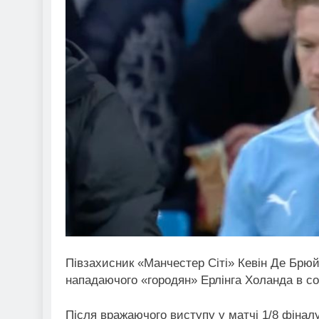
Півзахисник «Манчестер Сіті» Кевін Де Брю
нападаючого «городян» Ерлінга Холанда в с
Після вражаючого виступу у матчі 1/8 фіналу 