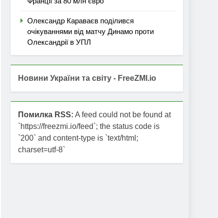
Франції за 80 млн євро
Олександр Караваєв поділився
очікуваннями від матчу Динамо проти
Олександрії в УПЛ
Новини України та світу - FreeZMI.io
Помилка RSS:
A feed could not be found at
`https://freezmi.io/feed`; the status code is
`200` and content-type is `text/html;
charset=utf-8`