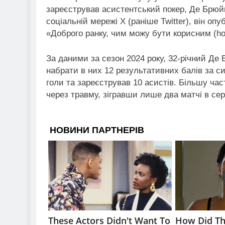
зареєстрував асистентський покер, Де Брюйн
соціальній мережі Х (раніше Twitter), він о
«Доброго ранку, чим можу бути корисним (how
За даними за сезон 2024 року, 32-річний Де Б
набрати в них 12 результативних балів за с
голи та зареєстрував 10 асистів. Більшу ча
через травму, зігравши лише два матчі в серп