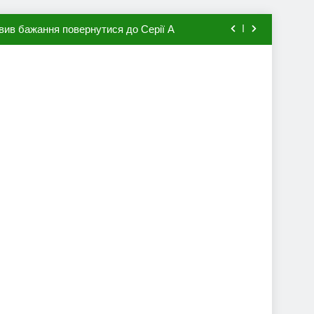
вив бажання повернутися до Серії А
мхена в ПСЖ: відома ціна трансфера
авця збірної Франції за 80 млн євро
ий до переходу в європейський клуб
вив бажання повернутися до Серії А
мхена в ПСЖ: відома ціна трансфера
авця збірної Франції за 80 млн євро