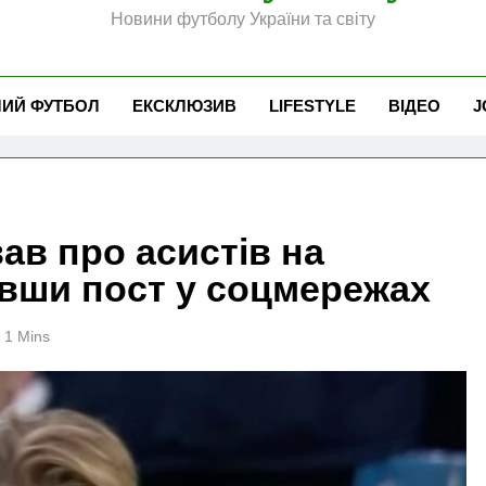
Новини футболу України та світу
ЧИЙ ФУТБОЛ
ЕКСКЛЮЗИВ
LIFESTYLE
ВІДЕО
J
в про асистів на
авши пост у соцмережах
1 Mins