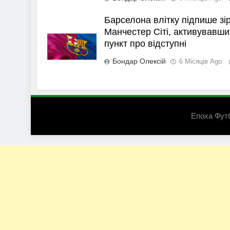
Барселона влітку підпише зі
Манчестер Сіті, активувавши
пункт про відступні
Бондар Олексій
6 Місяців Ago
Епоха Фут