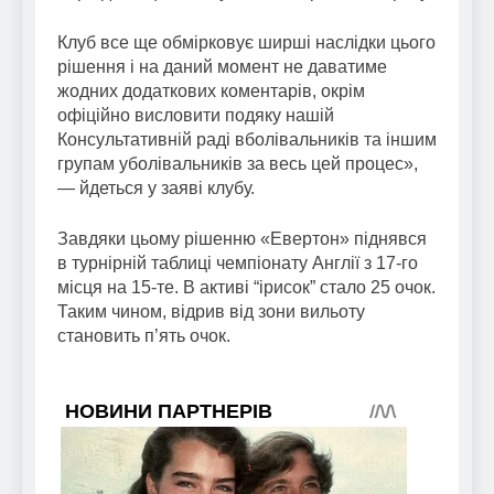
Клуб все ще обмірковує ширші наслідки цього
рішення і на даний момент не даватиме
жодних додаткових коментарів, окрім
офіційно висловити подяку нашій
Консультативній раді вболівальників та іншим
групам уболівальників за весь цей процес»,
— йдеться у заяві клубу.
Завдяки цьому рішенню «Евертон» піднявся
в турнірній таблиці чемпіонату Англії з 17-го
місця на 15-те. В активі “ірисок” стало 25 очок.
Таким чином, відрив від зони вильоту
становить п’ять очок.