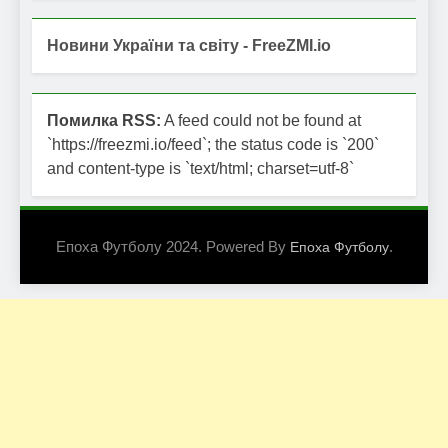
Новини України та світу - FreeZMI.io
Помилка RSS:
A feed could not be found at
`https://freezmi.io/feed`; the status code is `200`
and content-type is `text/html; charset=utf-8`
Епоха Футболу 2024. Powered By
.
Епоха Футболу