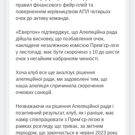
правил фінансового фейр-плей та
поверненням керівництвом АПЛ чотирьох
очок до активу команди.
«Евертон» підтверджує, що Апеляційна рада
дійшла висновку, що позбавлення очок,
накладене незалежною комісією Прем’єр-ліги
у листопаді, має бути скорочено з 10 до шести
очок з негайним набранням чинності.
Хоча клуб все ще аналізує рішення
апеляційної ради, ми задоволені тим, що
наша апеляція спричинила скорочення
очкових санкцій.
Незважаючи на рішення Апеляційної ради і
позитивний результат, клуб, як і раніше, має
намір співпрацювати з Прем’єр-лігою в
рамках розгляду, що триває, за звітним
періодом, що закінчується в червні 2023 року.