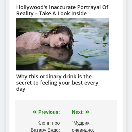
Навігація
Previous:
Next:
записів
Клопп про
“Мудрик,
Ватару Ендо:
очевидно,