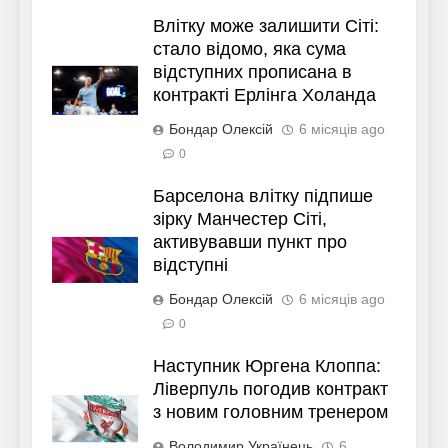
Влітку може залишити Сіті:
стало відомо, яка сума
відступних прописана в
контракті Ерлінга Холанда
Бондар Олексій
6 місяців ago
0
Барселона влітку підпише
зірку Манчестер Сіті,
активувавши пункт про
відступні
Бондар Олексій
6 місяців ago
0
Наступник Юргена Клоппа:
Ліверпуль погодив контракт
з новим головним тренером
Володимир Українець
6