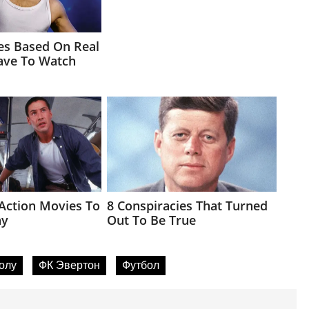
олу
ФК Эвертон
Футбол