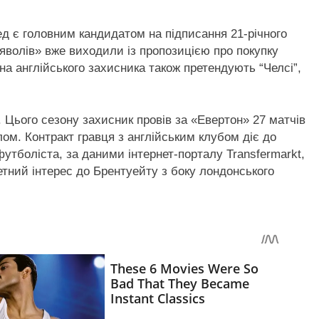
 є головним кандидатом на підписання 21-річного
яволів» вже виходили із пропозицією про покупку
на англійського захисника також претендують “Челсі”,
. Цього сезону захисник провів за «Евертон» 27 матчів
лом. Контракт гравця з англійським клубом діє до
футболіста, за даними інтернет-порталу Transfermarkt,
тний інтерес до Брентуейту з боку лондонського