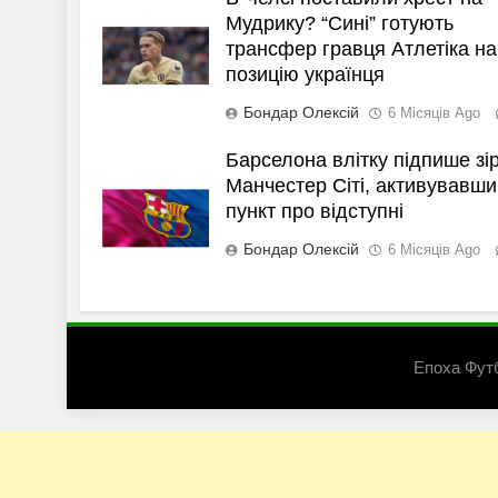
Мудрику? “Сині” готують
трансфер гравця Атлетіка на
позицію українця
Бондар Олексій
6 Місяців Ago
Барселона влітку підпише зі
Манчестер Сіті, активувавши
пункт про відступні
Бондар Олексій
6 Місяців Ago
Епоха Фут