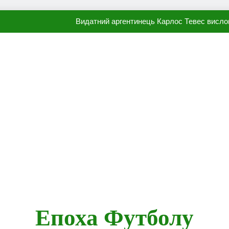
Видатний аргентинець Карлос Тевес висло
Наполі готовий продати Осі
ПСЖ близький до підписання гр
Олександр Караваєв назвав гравця Динамо, який готов
Видатний аргентинець Карлос Тевес висло
Наполі готовий продати Осі
ПСЖ близький до підписання гр
Епоха Футболу