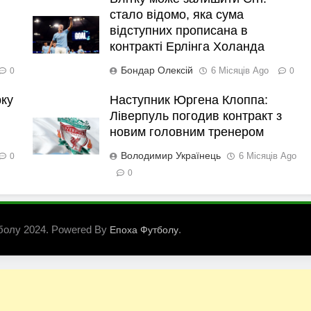
стало відомо, яка сума
відступних прописана в
контракті Ерлінга Холанда
Бондар Олексій
6 Місяців Ago
0
0
рку
Наступник Юргена Клоппа:
Ліверпуль погодив контракт з
новим головним тренером
Володимир Українець
6 Місяців Ago
0
0
болу 2024. Powered By
.
Епоха Футболу