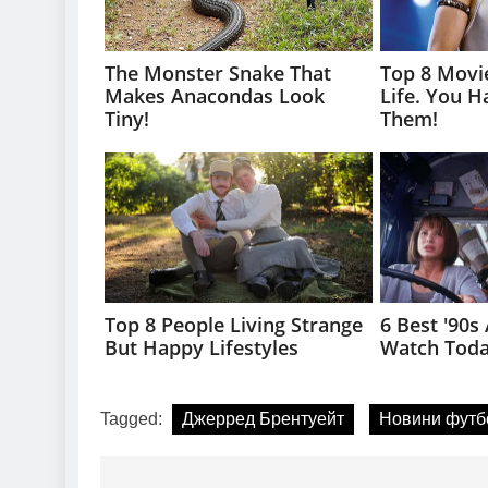
Tagged:
Джерред Брентуейт
Новини футб