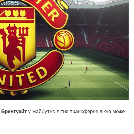
 Брентуейт
у майбутнє літнє трансферне вікно може