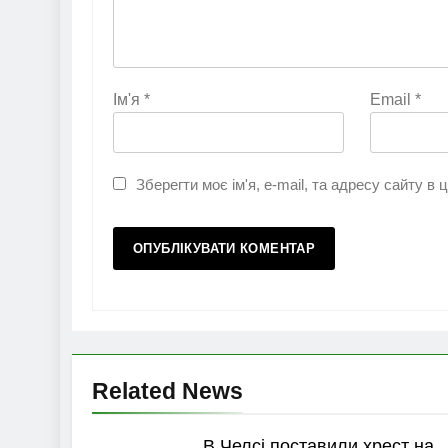
Ім'я
*
Email
*
Зберегти моє ім'я, e-mail, та адресу сайту в
Related News
В Челсі поставили хрест на