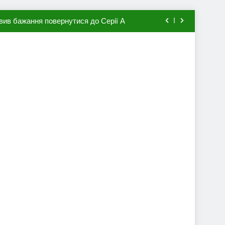
вив бажання повернутися до Серії А
мхена в ПСЖ: відома ціна трансфера
авця збірної Франції за 80 млн євро
ий до переходу в європейський клуб
вив бажання повернутися до Серії А
мхена в ПСЖ: відома ціна трансфера
авця збірної Франції за 80 млн євро