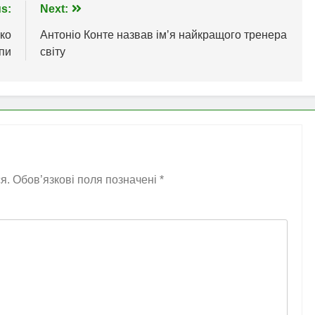
s:
Next:
ко
Антоніо Конте назвав імʼя найкращого тренера
пи
світу
я.
Обов’язкові поля позначені
*