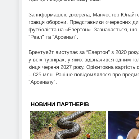
За інформацією джерела, Манчестер Юнайтед
гравця оборони. Представники «червоних ди
футболіста на «Евертон». Зазначається, що 
“Реал” та “Арсенал”.
Брентуейт виступає за “Евертон” з 2020 року
у всіх турнірах, у яких відзначився одним го
кінця червня 2027 року. Орієнтовна вартість 
– €25 млн. Раніше повідомлялося про предме
“Арсеналу”.