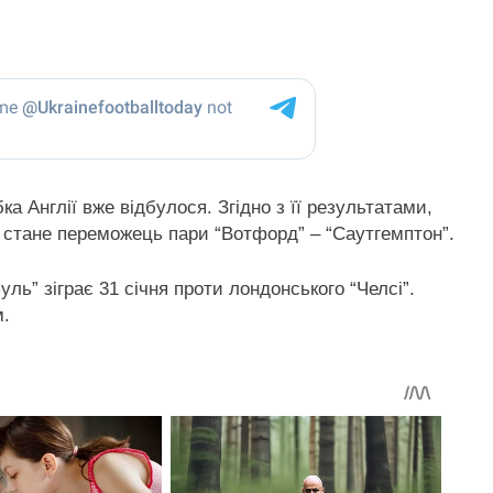
а Англії вже відбулося. Згідно з її результатами,
 стане переможець пари “Вотфорд” – “Саутгемптон”.
ль” зіграє 31 січня проти лондонського “Челсі”.
м.