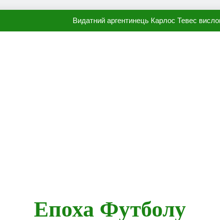
Видатний аргентинець Карлос Тевес висло
Наполі готовий продати Осі
ПСЖ близький до підписання гр
Олександр Караваєв назвав гравця Динамо, який готов
Видатний аргентинець Карлос Тевес висло
Наполі готовий продати Осі
ПСЖ близький до підписання гр
Епоха Футболу