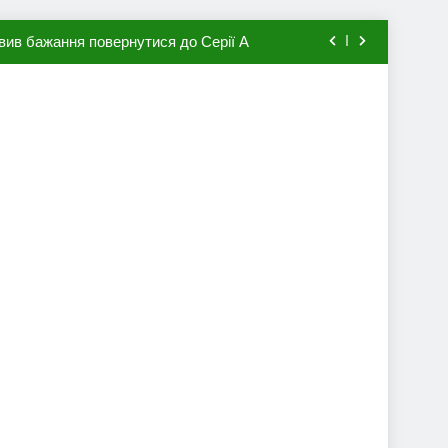
вив бажання повернутися до Серії А
мхена в ПСЖ: відома ціна трансфера
авця збірної Франції за 80 млн євро
ий до переходу в європейський клуб
вив бажання повернутися до Серії А
мхена в ПСЖ: відома ціна трансфера
авця збірної Франції за 80 млн євро