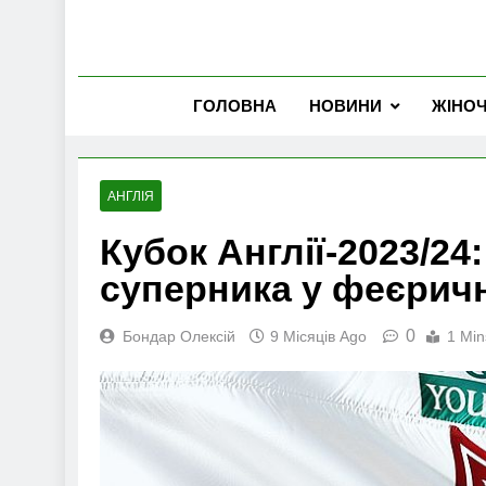
ГОЛОВНА
НОВИНИ
ЖІНО
АНГЛІЯ
Кубок Англії-2023/2
суперника у феєричні
0
Бондар Олексій
9 Місяців Ago
1 Min