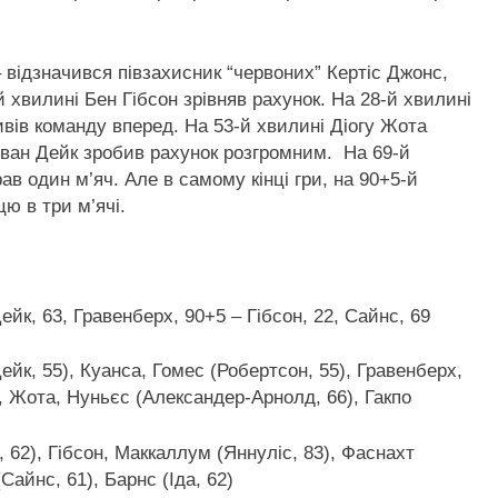
– відзначився півзахисник “червоних” Кертіс Джонс,
хвилині Бен Гібсон зрівняв рахунок. На 28-й хвилині
ивів команду вперед. На 53-й хвилині Діогу Жота
л ван Дейк зробив рахунок розгромним. На 69-й
ав один м’яч. Але в самому кінці гри, на 90+5-й
ю в три м’ячі.
ейк, 63, Гравенберх, 90+5 – Гібсон, 22, Сайнс, 69
ейк, 55), Куанса, Гомес (Робертсон, 55), Гравенберх,
, Жота, Нуньєс (Александер-Арнолд, 66), Гакпо
, 62), Гібсон, Маккаллум (Яннуліс, 83), Фаснахт
Сайнс, 61), Барнс (Іда, 62)