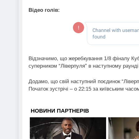
Відео голів:
Відзначимо, що жеребкування 1/8 фіналу Кубк
суперником “Ліверпуля” в наступному раунді
Додамо, що свій наступний поєдинок “Ліверпу
Початок зустрічі – о 22:15 за київським часо