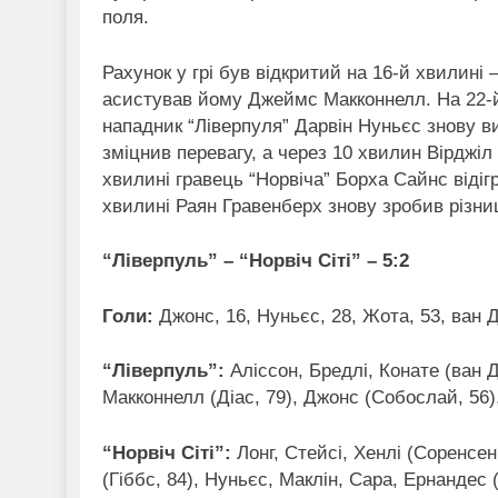
поля.
Рахунок у грі був відкритий на 16-й хвилині 
асистував йому Джеймс Макконнелл. На 22-й 
нападник “Ліверпуля” Дарвін Нуньєс знову в
зміцнив перевагу, а через 10 хвилин Вірджі
хвилині гравець “Норвіча” Борха Сайнс відігр
хвилині Раян Гравенберх знову зробив різниц
“Ліверпуль” – “Норвіч Сіті” – 5:2
Голи:
Джонс, 16, Нуньєс, 28, Жота, 53, ван Д
“Ліверпуль”:
Аліссон, Бредлі, Конате (ван Д
Макконнелл (Діас, 79), Джонс (Собослай, 56)
“Норвіч Сіті”:
Лонг, Стейсі, Хенлі (Соренсен
(Гіббс, 84), Нуньєс, Маклін, Сара, Ернандес (