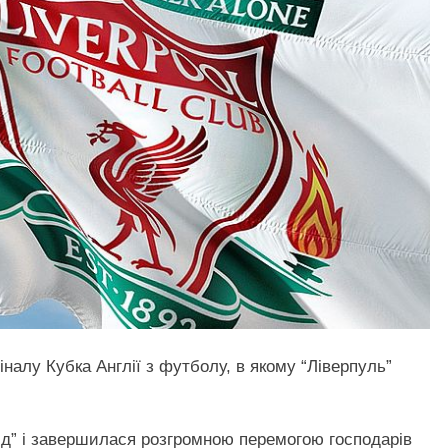
іналу Кубка Англії з футболу, в якому “Ліверпуль”
лд” і завершилася розгромною перемогою господарів